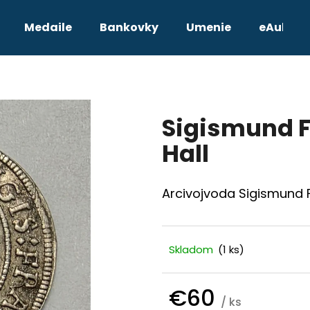
Medaile
Bankovky
Umenie
eAukcie
Čo potrebujete nájsť?
Sigismund F
HĽADAŤ
Hall
Odporúčame
Arcivojvoda Sigismund F
Skladom
(1 ks)
€60
TETRADRACHMA PTOLEMAIOS VI.
JOZEF II. 3 GRA
/ ks