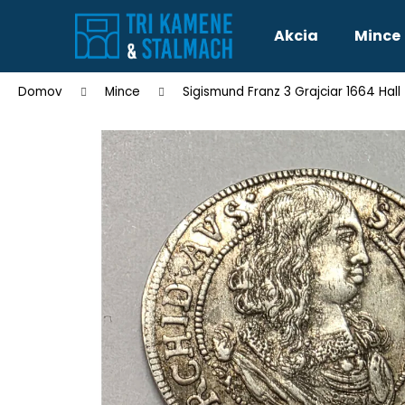
K
Prejsť
o
Akcia
Mince
na
Späť
Späť
š
obsah
do
do
í
Domov
Mince
Sigismund Franz 3 Grajciar 1664 Hall
k
obchodu
obchodu
SLOVENSKO 20 EURO 2002 SÉRIA E