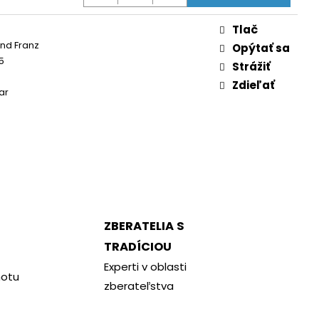
Tlač
nd Franz
Opýtať sa
5
Strážiť
Zdieľať
ar
ZBERATELIA S
TRADÍCIOU
Experti v oblasti
notu
zberateľstva