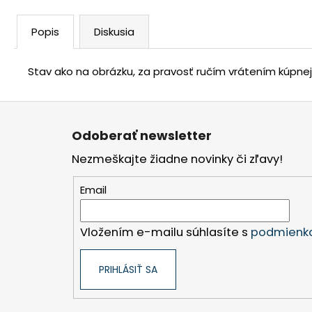
Popis
Diskusia
Stav ako na obrázku, za pravosť ručím vrátením kúpne
Z
á
Odoberať newsletter
p
Nezmeškajte žiadne novinky či zľavy!
ä
t
Email
i
e
Vložením e-mailu súhlasíte s
podmienka
PRIHLÁSIŤ SA