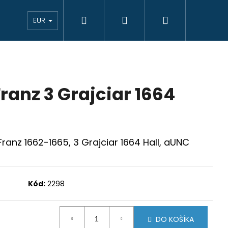
Hľadať
Prihlásenie
Nákupný
eAukcie bankovky
VÝKUP
Novinky
K
EUR
košík
ranz 3 Grajciar 1664
ranz 1662-1665, 3 Grajciar 1664 Hall, aUNC
Kód:
2298
DO KOŠÍKA
JCIAR 1769 B EVM-D