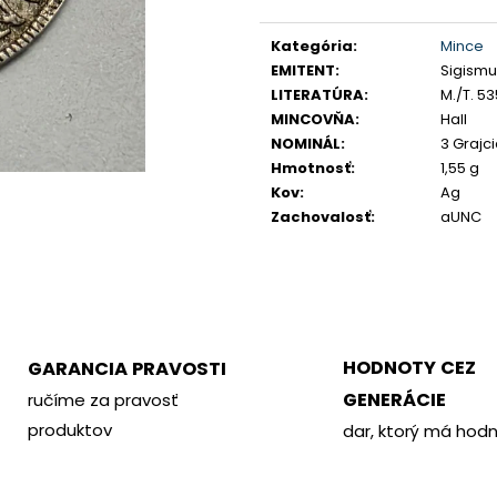
PHILOMETOR, SALAMIS
KREMNICA
Jednotková
€350
€400
cena:
Kategória
:
Mince
EMITENT
:
Sigismu
LITERATÚRA
:
M./T. 53
MINCOVŇA
:
Hall
NOMINÁL
:
3 Grajci
Hmotnosť
:
1,55 g
Kov
:
Ag
Zachovalosť
:
aUNC
HODNOTY CEZ
GARANCIA PRAVOSTI
GENERÁCIE
ručíme za pravosť
produktov
dar, ktorý má hod