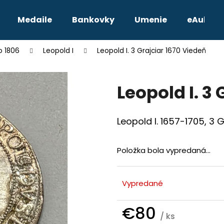
Medaile
Bankovky
Umenie
eAukcie
o 1806
Leopold I
Leopold I. 3 Grajciar 1670 Viedeň
Čo potrebujete nájsť?
Leopold I. 3
HĽADAŤ
Leopold I. 1657-1705, 3 
Odporúčame
Položka bola vypredaná…
Vypredané
€80
/ ks
TETRADRACHMA PTOLEMAIOS VI.
JOZEF II. 3 GRA