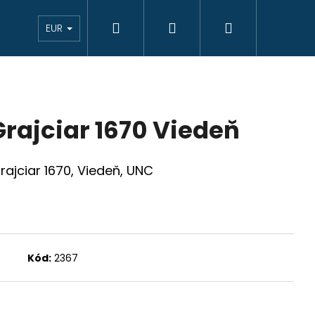
Hľadať
Prihlásenie
Nákupný
eAukcie bankovky
VÝKUP
Novinky
K
EUR
košík
 Grajciar 1670 Viedeň
Grajciar 1670, Viedeň, UNC
Kód:
2367
JCIAR 1769 B EVM-D