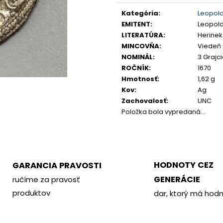
PHILOMETOR, SALAMIS
KREMNICA
Jednotková
Kategória
:
Leopold
€350
€400
cena:
EMITENT
:
Leopold 
LITERATÚRA
:
Herinek 
MINCOVŇA
:
Viedeň
NOMINÁL
:
3 Grajci
ROČNÍK
:
1670
Hmotnosť
:
1,62 g
Kov
:
Ag
Zachovalosť
:
UNC
Položka bola vypredaná…
HODNOTY CEZ
GARANCIA PRAVOSTI
GENERÁCIE
ručíme za pravosť
produktov
dar, ktorý má hod