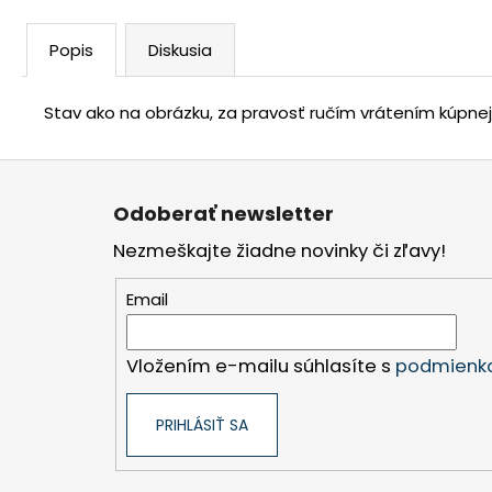
Popis
Diskusia
Stav ako na obrázku, za pravosť ručím vrátením kúpne
Z
á
Odoberať newsletter
p
Nezmeškajte žiadne novinky či zľavy!
ä
t
Email
i
e
Vložením e-mailu súhlasíte s
podmienka
PRIHLÁSIŤ SA