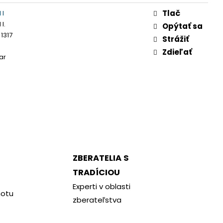
Tlač
 I
I.
Opýtať sa
1317
Strážiť
Zdieľať
ar
ZBERATELIA S
TRADÍCIOU
Experti v oblasti
notu
zberateľstva