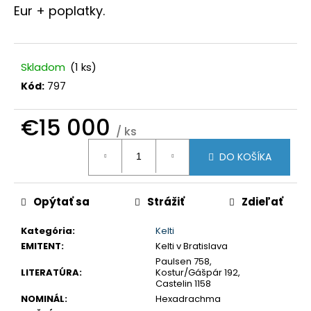
č
Eur + poplatky.
a
m
e
Skladom
(1 ks)
Kód:
797
SLOVENSKO
20
EURO
€15 000
2002
/ ks
SÉRIA
Jednotková
E
DO KOŠÍKA
cena:
€70
Opýtať sa
Strážiť
Zdieľať
Kategória
:
Kelti
EMITENT
:
Kelti v Bratislava
Paulsen 758,
LITERATÚRA
:
Kostur/Gášpár 192,
Castelin 1158
NOMINÁL
:
Hexadrachma