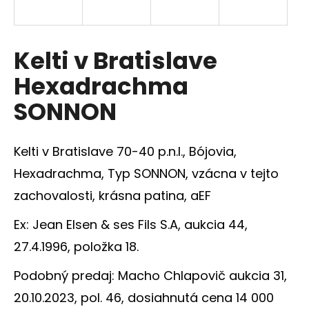
á
j
s
Kelti v Bratislave
ť
Hexadrachma
?
SONNON
Kelti v Bratislave 70-40 p.n.l., Bójovia,
HĽADAŤ
Hexadrachma, Typ SONNON, vzácna v tejto
zachovalosti, krásna patina, aEF
Ex:
Jean Elsen & ses Fils S.A
, aukcia 44,
O
d
27.4.1996, položka 18.
p
o
Podobný predaj: Macho Chlapovič aukcia 31,
r
20.10.2023, pol. 46, dosiahnutá cena 14 000
ú