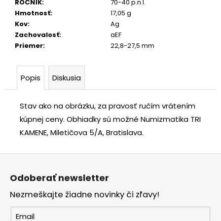
ROČNÍK
:
70-40 p.n.l.
Hmotnosť
:
17,05 g
Kov
:
Ag
Zachovalosť
:
aEF
Priemer
:
22,8-27,5 mm
Popis
Diskusia
Stav ako na obrázku, za pravosť ručím vrátením
kúpnej ceny.
Obhiadky sú možné Numizmatika TRI
KAMENE, Miletičova 5/A, Bratislava.
Z
á
Odoberať newsletter
p
Nezmeškajte žiadne novinky či zľavy!
ä
t
Email