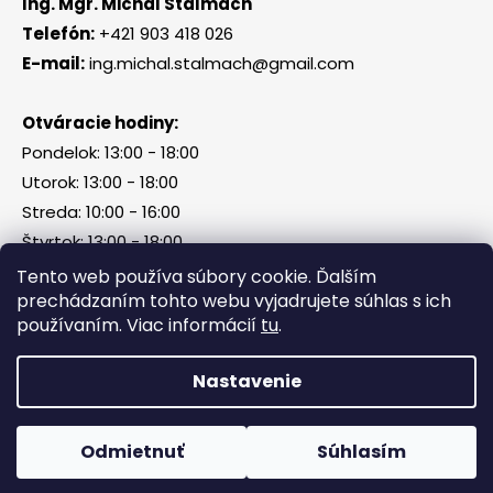
Ing. Mgr. Michal Štalmach
Telefón:
+421 903 418 026
E-mail:
ing.michal.stalmach@gmail.com
Otváracie hodiny:
Pondelok: 13:00 - 18:00
Utorok: 13:00 - 18:00
Streda: 10:00 - 16:00
Štvrtok: 13:00 - 18:00
Piatok, sobota, nedeľa: zatvorené
Tento web používa súbory cookie. Ďalším
prechádzaním tohto webu vyjadrujete súhlas s ich
používaním. Viac informácií
tu
.
Vytvoril Shoptet
Nastavenie
Copyright 2026
Tri Kamene & Štalmach s. r. o.
.
Všetky práva vyhradené.
Odmietnuť
Súhlasím
Facebook
Messenger
What
P