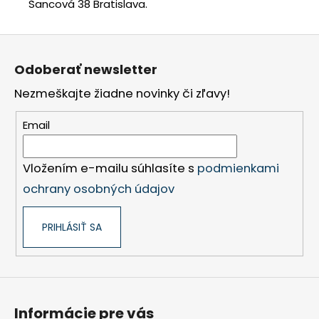
Šancová 38 Bratislava.
Z
á
Odoberať newsletter
p
Nezmeškajte žiadne novinky či zľavy!
ä
t
Email
i
e
Vložením e-mailu súhlasíte s
podmienkami
ochrany osobných údajov
PRIHLÁSIŤ SA
Informácie pre vás