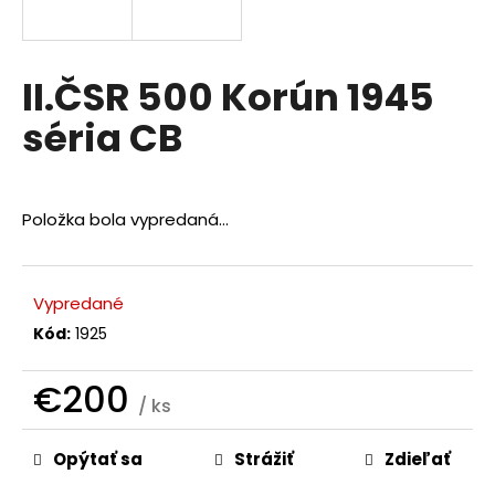
á
j
s
II.ČSR 500 Korún 1945
ť
séria CB
?
Položka bola vypredaná…
HĽADAŤ
Vypredané
Kód:
1925
O
d
€200
/ ks
p
Jednotková
o
r
Opýtať sa
Strážiť
Zdieľať
cena:
ú