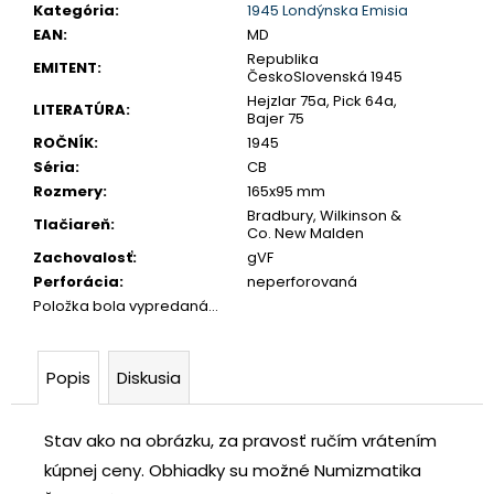
č
Kategória
:
1945 Londýnska Emisia
a
EAN
:
MD
m
Republika
EMITENT
:
ČeskoSlovenská 1945
e
Hejzlar 75a, Pick 64a,
LITERATÚRA
:
Bajer 75
ROČNÍK
:
1945
JOZEF
Séria
:
CB
II.
3
Rozmery
:
165x95 mm
GRAJCIAR
Bradbury, Wilkinson &
1769
Tlačiareň
:
Co. New Malden
B
Zachovalosť
:
gVF
EVM-
D
Perforácia
:
neperforovaná
KREMNICA
Položka bola vypredaná…
€400
Popis
Diskusia
Stav ako na obrázku, za pravosť ručím vrátením
kúpnej ceny.
Obhiadky su možné Numizmatika