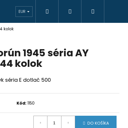
Hľadať
Prihlásenie
Nákupný
eAukcie bankovky
VÝKUP
Novinky
K
EUR
4 kolok
košík
orún 1945 séria AY
44 kolok
k séria E dotlač 500
Kód:
1150
DO KOŠÍKA
JCIAR 1769 B EVM-D