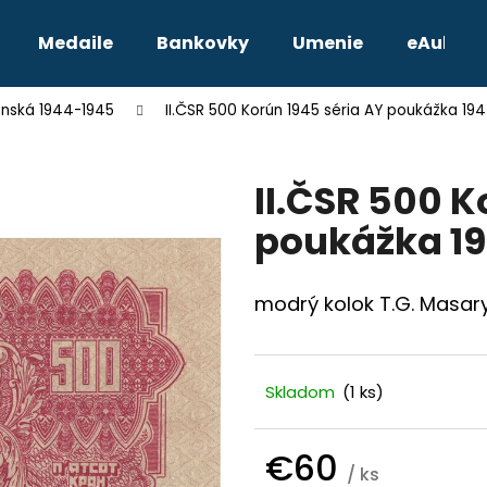
Medaile
Bankovky
Umenie
eAukcie
enská 1944-1945
II.ČSR 500 Korún 1945 séria AY poukážka 194
Čo potrebujete nájsť?
II.ČSR 500 K
HĽADAŤ
poukážka 19
Odporúčame
modrý kolok T.G. Masary
Skladom
(1 ks)
€60
TETRADRACHMA PTOLEMAIOS VI.
JOZEF II. 3 GRA
/ ks