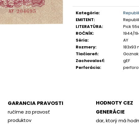
PHILOMETOR, SALAMIS
KREMNICA
Jednotková
€350
€400
cena:
Kategória
:
Republi
EMITENT
:
Republi
LITERATÚRA
:
Pick 55s
ROČNÍK
:
1944/19
Séria
:
AY
Rozmery
:
183x93
Tlačiareň
:
Goznak
Zachovalosť
:
gEF
Perforácia
:
perfor
HODNOTY CEZ
GARANCIA PRAVOSTI
GENERÁCIE
ručíme za pravosť
produktov
dar, ktorý má hod