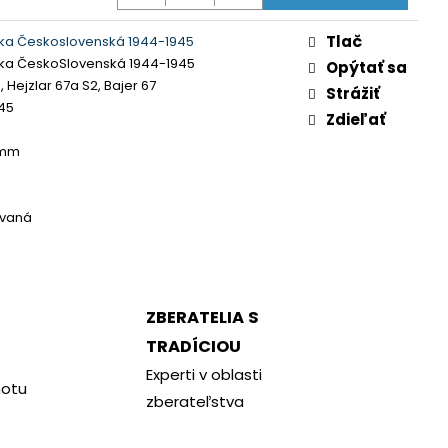
Tlač
ka Československá 1944-1945
ka ČeskoSlovenská 1944-1945
Opýtať sa
, Hejzlar 67a S2, Bajer 67
Strážiť
45
Zdieľať
 mm
ovaná
ZBERATELIA S
TRADÍCIOU
Experti v oblasti
notu
zberateľstva