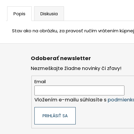
Popis
Diskusia
Stav ako na obrázku, za pravosť ručím vrátením kúpne
Z
á
Odoberať newsletter
p
Nezmeškajte žiadne novinky či zľavy!
ä
t
Email
i
e
Vložením e-mailu súhlasíte s
podmienka
PRIHLÁSIŤ SA