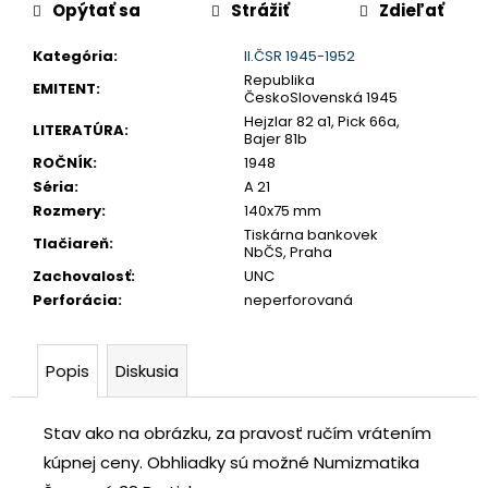
č
Opýtať sa
Strážiť
Zdieľať
a
Kategória
:
II.ČSR 1945-1952
m
Republika
e
EMITENT
:
ČeskoSlovenská 1945
Hejzlar 82 a1, Pick 66a,
LITERATÚRA
:
Bajer 81b
SLOVENSKO
ROČNÍK
:
1948
20
EURO
Séria
:
A 21
2002
Rozmery
:
140x75 mm
SÉRIA
Tiskárna bankovek
E
Tlačiareň
:
NbČS, Praha
€70
Zachovalosť
:
UNC
Perforácia
:
neperforovaná
Popis
Diskusia
Stav ako na obrázku, za pravosť ručím vrátením
kúpnej ceny.
Obhliadky sú možné Numizmatika