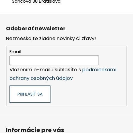
Šancová 38 Bratislava.
Z
á
Odoberať newsletter
p
Nezmeškajte žiadne novinky či zľavy!
ä
t
Email
i
e
Vložením e-mailu súhlasíte s
podmienkami
ochrany osobných údajov
PRIHLÁSIŤ SA
Informácie pre vás