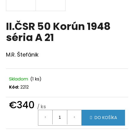
á
j
s
II.ČSR 50 Korún 1948
ť
séria A 21
?
M.R. Štefánik
HĽADAŤ
Skladom
(1 ks)
Kód:
2212
O
€340
d
/ ks
p
Jednotková
o
DO KOŠÍKA
cena:
r
ú