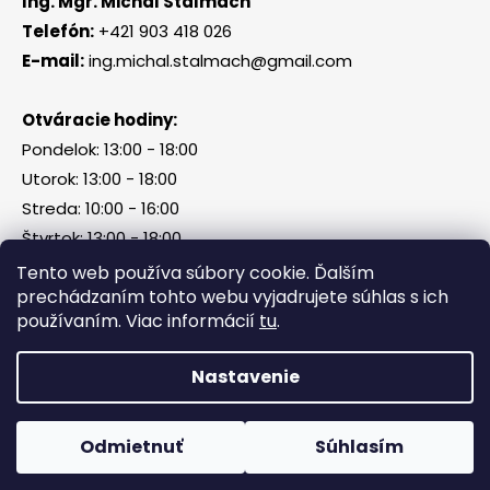
Ing. Mgr. Michal Štalmach
Telefón:
+421 903 418 026
E-mail:
ing.michal.stalmach@gmail.com
Otváracie hodiny:
Pondelok: 13:00 - 18:00
Utorok: 13:00 - 18:00
Streda: 10:00 - 16:00
Štvrtok: 13:00 - 18:00
Piatok, sobota, nedeľa: zatvorené
Tento web používa súbory cookie. Ďalším
prechádzaním tohto webu vyjadrujete súhlas s ich
používaním. Viac informácií
tu
.
Vytvoril Shoptet
Nastavenie
Copyright 2026
Tri Kamene & Štalmach s. r. o.
.
Všetky práva vyhradené.
Odmietnuť
Súhlasím
Facebook
Messenger
What
P