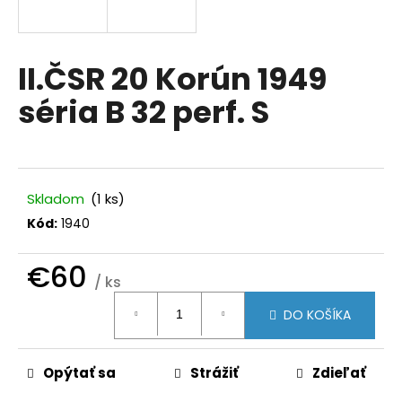
á
j
s
II.ČSR 20 Korún 1949
ť
séria B 32 perf. S
?
Skladom
(1 ks)
HĽADAŤ
Kód:
1940
€60
/ ks
O
Jednotková
d
DO KOŠÍKA
cena:
p
o
r
Opýtať sa
Strážiť
Zdieľať
ú