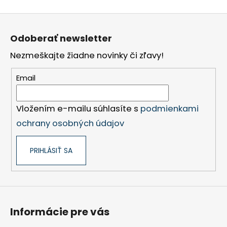
Z
á
Odoberať newsletter
p
Nezmeškajte žiadne novinky či zľavy!
ä
t
Email
i
e
Vložením e-mailu súhlasíte s
podmienkami
ochrany osobných údajov
PRIHLÁSIŤ SA
Informácie pre vás