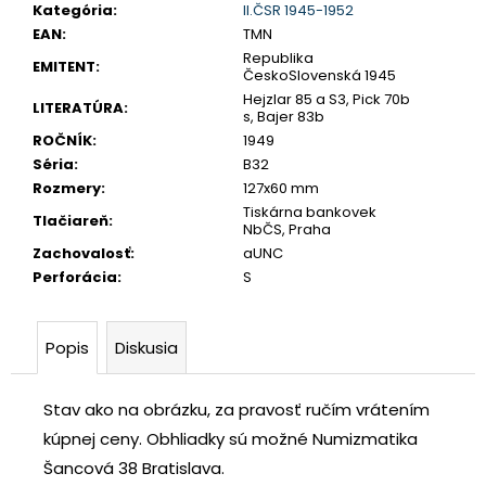
č
Kategória
:
II.ČSR 1945-1952
a
EAN
:
TMN
m
Republika
EMITENT
:
ČeskoSlovenská 1945
e
Hejzlar 85 a S3, Pick 70b
LITERATÚRA
:
s, Bajer 83b
ROČNÍK
:
1949
SLOVENSKO
Séria
:
B32
20
EURO
Rozmery
:
127x60 mm
2002
Tiskárna bankovek
SÉRIA
Tlačiareň
:
NbČS, Praha
E
Zachovalosť
:
aUNC
€70
Perforácia
:
S
Popis
Diskusia
Stav ako na obrázku, za pravosť ručím vrátením
kúpnej ceny.
Obhliadky sú možné Numizmatika
Šancová 38 Bratislava.