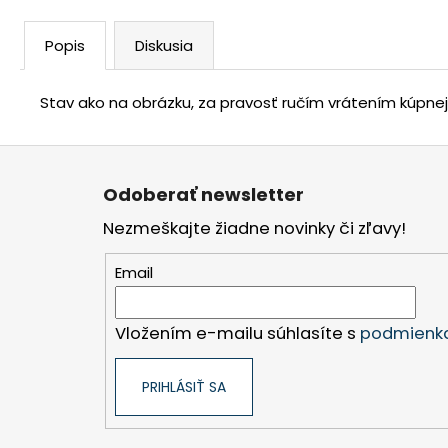
Popis
Diskusia
Stav ako na obrázku, za pravosť ručím vrátením kúpne
Z
á
Odoberať newsletter
p
Nezmeškajte žiadne novinky či zľavy!
ä
t
Email
i
e
Vložením e-mailu súhlasíte s
podmienka
PRIHLÁSIŤ SA