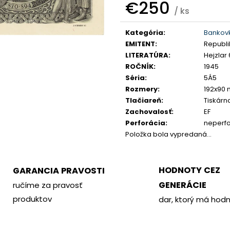
PHILOMETOR, SALAMIS
KREMNICA
€250
/ ks
€350
€400
Jednotková
Kategória
:
Bankov
cena:
EMITENT
:
Republi
LITERATÚRA
:
Hejzlar 
ROČNÍK
:
1945
Séria
:
5Á5
Rozmery
:
192x90
Tlačiareň
:
Tiskárn
Zachovalosť
:
EF
Perforácia
:
neperf
Položka bola vypredaná…
HODNOTY CEZ
GARANCIA PRAVOSTI
GENERÁCIE
ručíme za pravosť
produktov
dar, ktorý má hod