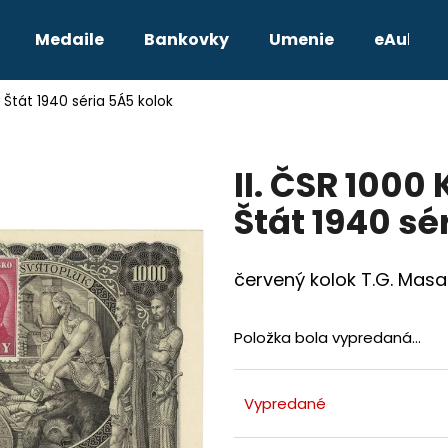
Medaile
Bankovky
Umenie
eAukcie
 Štát 1940 séria 5Á5 kolok
Čo potrebujete nájsť?
II. ČSR 1000
HĽADAŤ
Štát 1940 sé
Odporúčame
červený kolok T.G. Masar
Položka bola vypredaná…
Vypredané
TETRADRACHMA PTOLEMAIOS VI.
JOZEF II. 3 GRA