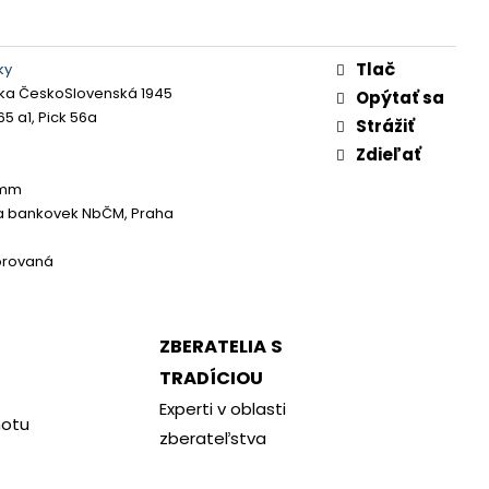
Tlač
ky
ka ČeskoSlovenská 1945
Opýtať sa
65 a1, Pick 56a
Strážiť
Zdieľať
 mm
a bankovek NbČM, Praha
orovaná
ZBERATELIA S
TRADÍCIOU
Experti v oblasti
notu
zberateľstva