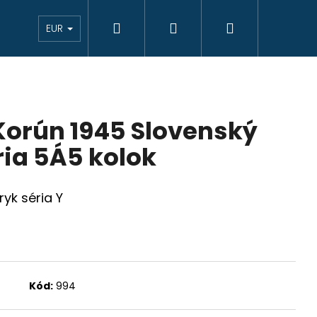
Hľadať
Prihlásenie
Nákupný
eAukcie bankovky
VÝKUP
Novinky
K
EUR
košík
 Korún 1945 Slovenský
ria 5Á5 kolok
yk séria Y
Kód:
994
JCIAR 1769 B EVM-D