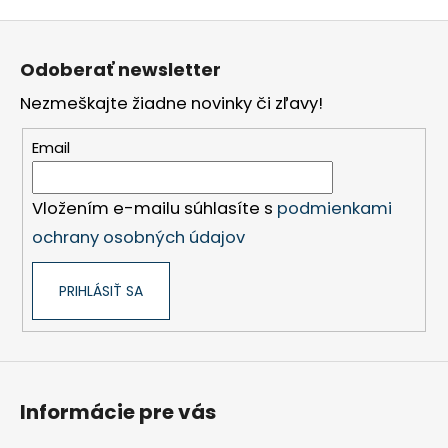
Z
á
Odoberať newsletter
p
Nezmeškajte žiadne novinky či zľavy!
ä
t
Email
i
e
Vložením e-mailu súhlasíte s
podmienkami
ochrany osobných údajov
PRIHLÁSIŤ SA
Informácie pre vás