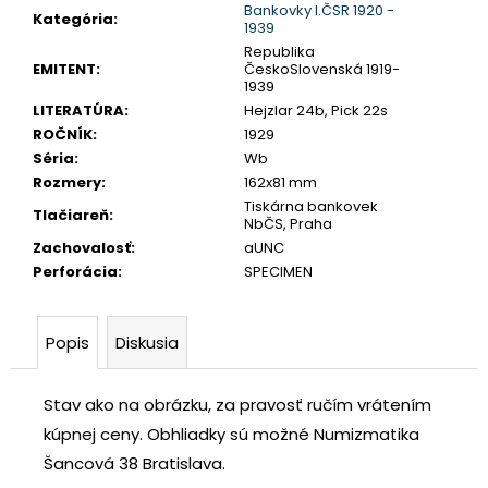
č
Bankovky I.ČSR 1920 -
Kategória
:
1939
a
Republika
m
EMITENT
:
ČeskoSlovenská 1919-
e
1939
LITERATÚRA
:
Hejzlar 24b, Pick 22s
ROČNÍK
:
1929
JOZEF
Séria
:
Wb
II.
Rozmery
:
162x81 mm
3
GRAJCIAR
Tiskárna bankovek
Tlačiareň
:
1769
NbČS, Praha
B
Zachovalosť
:
aUNC
EVM-
Perforácia
:
SPECIMEN
D
KREMNICA
€400
Popis
Diskusia
Stav ako na obrázku, za pravosť ručím vrátením
kúpnej ceny.
Obhliadky sú možné Numizmatika
Šancová 38 Bratislava.