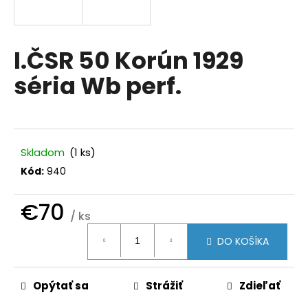
á
j
s
I.ČSR 50 Korún 1929
ť
séria Wb perf.
?
Skladom
(1 ks)
HĽADAŤ
Kód:
940
€70
/ ks
O
Jednotková
d
DO KOŠÍKA
cena:
p
o
r
Opýtať sa
Strážiť
Zdieľať
ú