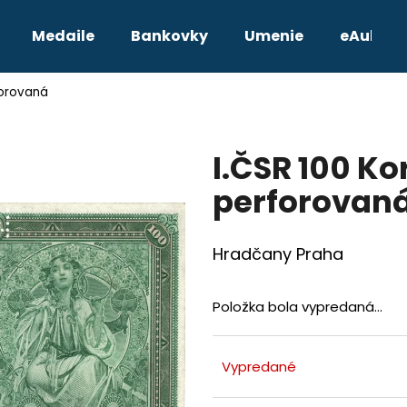
Medaile
Bankovky
Umenie
eAukcie
forovaná
Čo potrebujete nájsť?
I.ČSR 100 Ko
HĽADAŤ
perforovan
Odporúčame
Hradčany Praha
Položka bola vypredaná…
Vypredané
TETRADRACHMA PTOLEMAIOS VI.
JOZEF II. 3 GRA