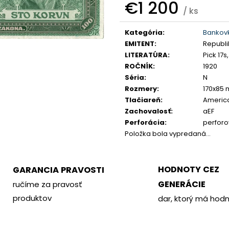
PHILOMETOR, SALAMIS
KREMNICA
€1 200
/ ks
€350
€400
Jednotková
Kategória
:
Bankov
cena:
EMITENT
:
Republi
LITERATÚRA
:
Pick 17s
ROČNÍK
:
1920
Séria
:
N
Rozmery
:
170x85
Tlačiareň
:
Americ
Zachovalosť
:
aEF
Perforácia
:
perfor
Položka bola vypredaná…
HODNOTY CEZ
GARANCIA PRAVOSTI
GENERÁCIE
ručíme za pravosť
produktov
dar, ktorý má hod