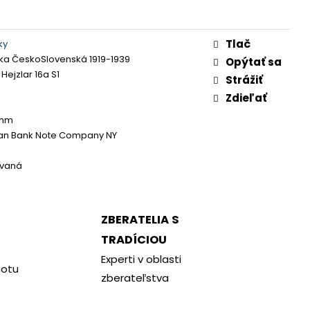
Tlač
ky
ka ČeskoSlovenská 1919-1939
Opýtať sa
, Hejzlar 16a S1
Strážiť
Zdieľať
 mm
an Bank Note Company NY
ovaná
ZBERATELIA S
TRADÍCIOU
Experti v oblasti
notu
zberateľstva