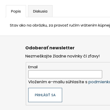
Popis
Diskusia
Stav ako na obrázku, za pravosť ručím vrátením kúpne
Z
á
Odoberať newsletter
p
Nezmeškajte žiadne novinky či zľavy!
ä
t
Email
i
e
Vložením e-mailu súhlasíte s
podmienka
PRIHLÁSIŤ SA