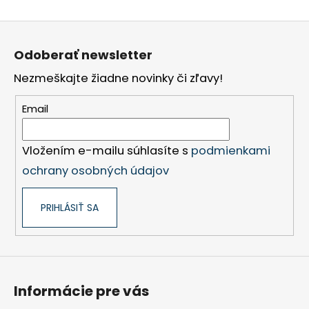
Z
á
Odoberať newsletter
p
Nezmeškajte žiadne novinky či zľavy!
ä
t
Email
i
e
Vložením e-mailu súhlasíte s
podmienkami
ochrany osobných údajov
PRIHLÁSIŤ SA
Informácie pre vás