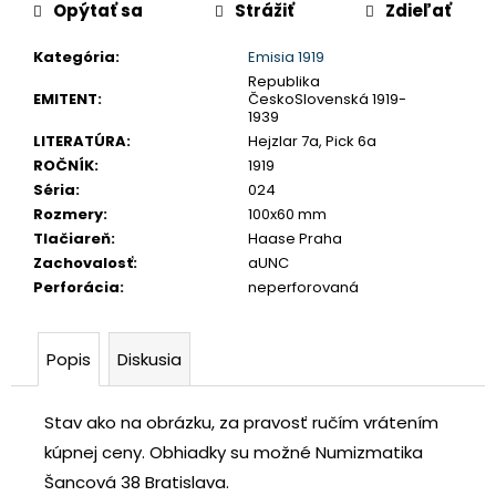
č
Opýtať sa
Strážiť
Zdieľať
a
Kategória
:
Emisia 1919
m
Republika
e
EMITENT
:
ČeskoSlovenská 1919-
1939
LITERATÚRA
:
Hejzlar 7a, Pick 6a
JOZEF
ROČNÍK
:
1919
II.
3
Séria
:
024
GRAJCIAR
Rozmery
:
100x60 mm
1769
Tlačiareň
:
Haase Praha
B
EVM-
Zachovalosť
:
aUNC
D
Perforácia
:
neperforovaná
KREMNICA
€400
Popis
Diskusia
Stav ako na obrázku, za pravosť ručím vrátením
kúpnej ceny.
Obhiadky su možné Numizmatika
Šancová 38 Bratislava.