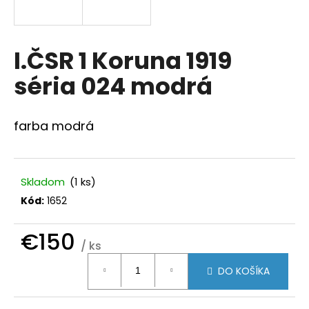
á
j
s
I.ČSR 1 Koruna 1919
ť
séria 024 modrá
?
farba modrá
HĽADAŤ
Skladom
(1 ks)
Kód:
1652
O
€150
d
/ ks
p
Jednotková
o
DO KOŠÍKA
cena:
r
ú