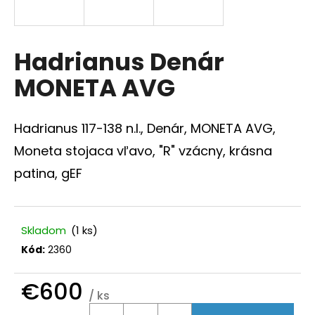
á
j
s
Hadrianus Denár
ť
MONETA AVG
?
Hadrianus 117-138 n.l., Denár, MONETA AVG,
Moneta stojaca vľavo, "R" vzácny, krásna
HĽADAŤ
patina, gEF
O
Skladom
(1 ks)
d
Kód:
2360
p
o
€600
r
/ ks
ú
Jednotková