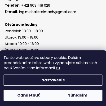
Telefón:
+421 903 418 026
E-mail:
ing.michal.stalmach@gmail.com
Otváracie hodiny:
Pondelok: 13:00 - 18:00
Utorok: 13:00 - 18:00
Streda: 10:00 - 16:00
Štvrtok: 13:00 - 18:00
Piatok, sobota, nedeľa: zatvorené
Tento web používa súbory cookie. Ďalším
prechádzaním tohto webu vyjadrujete súhlas s ich
používaním. Viac informácií
tu
.
Vytvoril Shoptet
Nastavenie
Copyright 2026
Tri Kamene & Štalmach s. r. o.
.
Všetky práva vyhradené.
Odmietnuť
Súhlasím
Facebook
Messenger
What
P