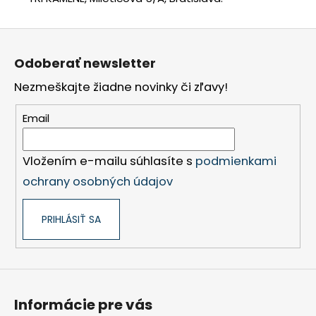
Z
á
Odoberať newsletter
p
Nezmeškajte žiadne novinky či zľavy!
ä
t
Email
i
e
Vložením e-mailu súhlasíte s
podmienkami
ochrany osobných údajov
PRIHLÁSIŤ SA
Informácie pre vás