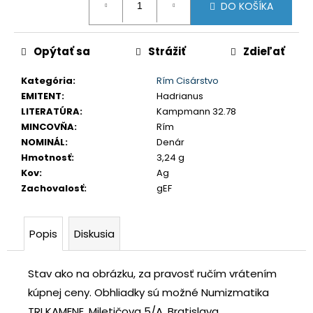
č
DO KOŠÍKA
cena:
a
m
Opýtať sa
Strážiť
Zdieľať
e
Kategória
:
Rím Cisárstvo
USA
EMITENT
:
Hadrianus
DOLLAR
LITERATÚRA
:
Kampmann 32.78
1983
MINCOVŇA
:
Rím
S
NOMINÁL
:
Denár
€35
Hmotnosť
:
3,24 g
Kov
:
Ag
Zachovalosť
:
gEF
Popis
Diskusia
Stav ako na obrázku, za pravosť ručím vrátením
kúpnej ceny.
Obhliadky sú možné Numizmatika
TRI KAMENE, Miletičova 5/A, Bratislava.