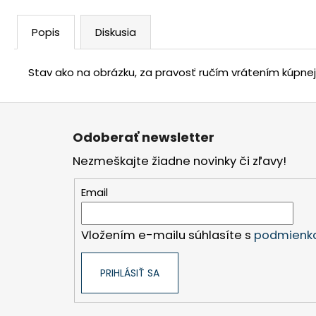
Popis
Diskusia
Stav ako na obrázku, za pravosť ručím vrátením kúpne
Z
á
Odoberať newsletter
p
Nezmeškajte žiadne novinky či zľavy!
ä
t
Email
i
e
Vložením e-mailu súhlasíte s
podmienka
PRIHLÁSIŤ SA