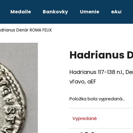
Medaile
Bankovky
Umenie
eAukcie
drianus Denár ROMA FELIX
Čo potrebujete nájsť?
Hadrianus D
HĽADAŤ
Hadrianus 117-138 n.l., 
Odporúčame
vľavo, aEF
Položka bola vypredaná…
Vypredané
TETRADRACHMA PTOLEMAIOS VI.
JOZEF II. 3 GRA