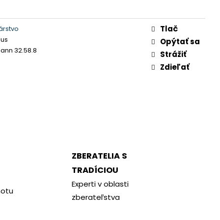
Tlač
árstvo
nus
Opýtať sa
nn 32.58.8
Strážiť
Zdieľať
ZBERATELIA S
TRADÍCIOU
Experti v oblasti
notu
zberateľstva