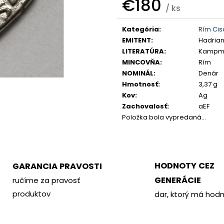
€180
PHILOMETOR, SALAMIS
KREMNICA
/ ks
€350
€400
Jednotková
Kategória
:
Rím Cis
cena:
EMITENT
:
Hadria
LITERATÚRA
:
Kampma
MINCOVŇA
:
Rím
NOMINÁL
:
Denár
Hmotnosť
:
3,37 g
Kov
:
Ag
Zachovalosť
:
aEF
Položka bola vypredaná…
HODNOTY CEZ
GARANCIA PRAVOSTI
GENERÁCIE
ručíme za pravosť
produktov
dar, ktorý má hod