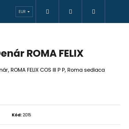
Hľadať
Prihlásenie
Nákupný
eAukcie bankovky
VÝKUP
Novinky
K
EUR
košík
enár ROMA FELIX
Denár, ROMA FELIX COS III P P, Roma sediaca
Kód:
2015
JCIAR 1769 B EVM-D