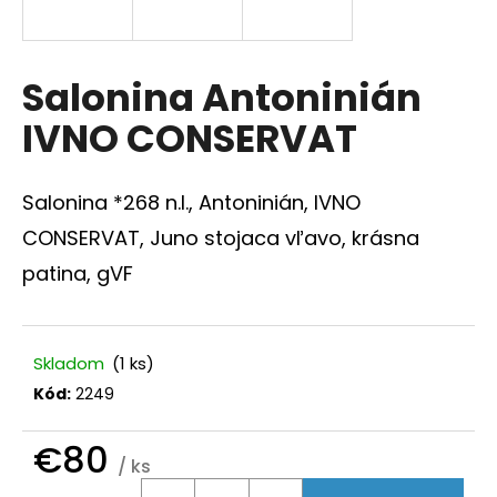
á
j
s
Salonina Antoninián
ť
IVNO CONSERVAT
?
Salonina *268 n.l., Antoninián, IVNO
CONSERVAT, Juno stojaca vľavo, krásna
HĽADAŤ
patina, gVF
O
Skladom
(1 ks)
d
Kód:
2249
p
o
€80
r
/ ks
ú
Jednotková