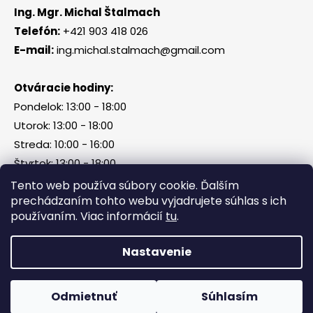
Ing. Mgr. Michal Štalmach
Telefón:
+421 903 418 026
E-mail:
ing.michal.stalmach@gmail.com
Otváracie hodiny:
Pondelok: 13:00 - 18:00
Utorok: 13:00 - 18:00
Streda: 10:00 - 16:00
Štvrtok: 13:00 - 18:00
Piatok, sobota, nedeľa: zatvorené
Tento web používa súbory cookie. Ďalším
prechádzaním tohto webu vyjadrujete súhlas s ich
používaním. Viac informácií
tu
.
Vytvoril Shoptet
Nastavenie
Copyright 2026
Tri Kamene & Štalmach s. r. o.
.
Všetky práva vyhradené.
Odmietnuť
Súhlasím
Facebook
Messenger
What
P