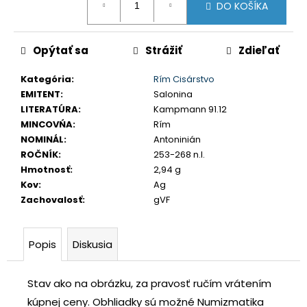
č
DO KOŠÍKA
cena:
a
m
Opýtať sa
Strážiť
Zdieľať
e
Kategória
:
Rím Cisárstvo
SLOVENSKO
EMITENT
:
Salonina
20
LITERATÚRA
:
Kampmann 91.12
EURO
MINCOVŃA
:
Rím
2002
SÉRIA
NOMINÁL
:
Antoninián
E
ROČNÍK
:
253-268 n.l.
€70
Hmotnosť
:
2,94 g
Kov
:
Ag
Zachovalosť
:
gVF
Popis
Diskusia
Stav ako na obrázku, za pravosť ručím vrátením
kúpnej ceny.
Obhliadky sú možné Numizmatika