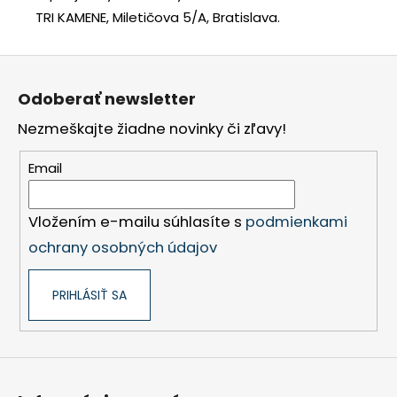
TRI KAMENE, Miletičova 5/A, Bratislava.
Z
á
Odoberať newsletter
p
Nezmeškajte žiadne novinky či zľavy!
ä
t
Email
i
e
Vložením e-mailu súhlasíte s
podmienkami
ochrany osobných údajov
PRIHLÁSIŤ SA