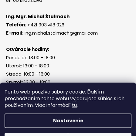
811 05 Bratislava
Ing. Mgr. Michal Štalmach
Telefón:
+421 903 418 026
E-mail:
ing.michal.stalmach@gmail.com
Otváracie hodiny:
Pondelok: 13:00 - 18:00
Utorok: 13:00 - 18:00
Streda: 10:00 - 16:00
Štvrtok: 13:00 - 18:00
Piatok, sobota, nedeľa: zatvorené
Tento web používa súbory cookie. Ďalším
prechádzaním tohto webu vyjadrujete súhlas s ich
používaním. Viac informácií
tu
.
Vytvoril Shoptet
Nastavenie
Copyright 2026
Tri Kamene & Štalmach s. r. o.
.