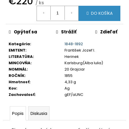
€220
/ ks
č
a
Jednotková
DO KOŠÍKA
m
cena:
e
Opýtať sa
Strážiť
Zdieľať
LEOPOLD
I.
Kategória
:
1848-1892
3
EMITENT
:
František Jozef I.
GRAJCIAR
LITERATÚRA
:
Herinek
1706
MINCOVŇA
:
Karlsburg(Alba Iulia)
IP
SANKT
NOMINÁL
:
20 Grajciar
VEIT
ROČNÍK
:
1855
€80
Hmotnosť
:
4,33 g
Kov
:
Ag
Zachovalosť
:
gEF/aUNC
Popis
Diskusia