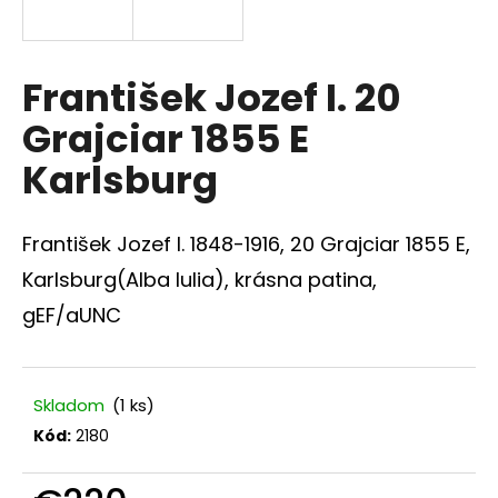
á
j
s
František Jozef I. 20
ť
Grajciar 1855 E
?
Karlsburg
František Jozef I. 1848-1916, 20 Grajciar 1855 E,
HĽADAŤ
Karlsburg(Alba Iulia), krásna patina,
gEF/aUNC
O
d
Skladom
(1 ks)
p
o
Kód:
2180
r
ú