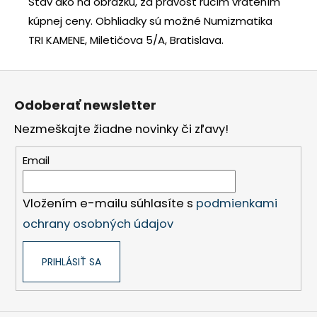
Stav ako na obrázku, za pravosť ručím vrátením
kúpnej ceny.
Obhliadky sú možné Numizmatika
TRI KAMENE, Miletičova 5/A, Bratislava.
Z
á
Odoberať newsletter
p
Nezmeškajte žiadne novinky či zľavy!
ä
t
Email
i
e
Vložením e-mailu súhlasíte s
podmienkami
ochrany osobných údajov
PRIHLÁSIŤ SA