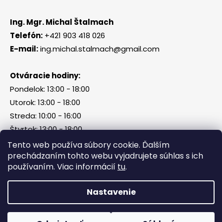
Ing. Mgr. Michal Štalmach
Telefón:
+421 903 418 026
E-mail:
ing.michal.stalmach@gmail.com
Otváracie hodiny:
Pondelok: 13:00 - 18:00
Utorok: 13:00 - 18:00
Streda: 10:00 - 16:00
Štvrtok: 13:00 - 18:00
Piatok, sobota, nedeľa: zatvorené
Tento web používa súbory cookie. Ďalším
prechádzaním tohto webu vyjadrujete súhlas s ich
používaním. Viac informácií
tu
.
Vytvoril Shoptet
Nastavenie
Copyright 2026
Tri Kamene & Štalmach s. r. o.
.