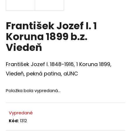
á
j
s
František Jozef I. 1
ť
Koruna 1899 b.z.
?
Viedeň
František Jozef I. 1848-1916, 1 Koruna 1899,
HĽADAŤ
Viedeň, pekná patina, aUNC
Položka bola vypredaná…
O
d
p
Vypredané
o
r
Kód:
1312
ú