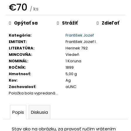
č
€70
/ ks
a
m
Jednotková
e
Opýtať sa
Strážiť
Zdieľať
cena:
Kategória
:
František Jozef
JOZEF
EMITENT
:
František Jozef I.
II.
LITERATÚRA
:
Herinek 792
3
GRAJCIAR
MINCOVŇA
:
Viedeň
1769
NOMINÁL
:
1 Koruna
B
ROČNÍK
:
1899
EVM-
Hmotnosť
:
5,00 g
D
KREMNICA
Kov
:
Ag
Zachovalosť
:
aUNC
€400
Položka bola vypredaná…
Popis
Diskusia
Stav ako na obrázku, za pravosť ručím vrátením