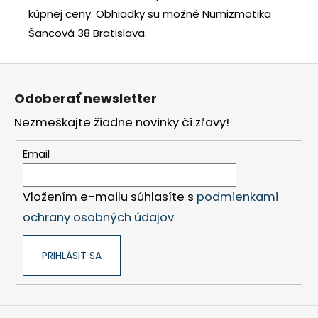
kúpnej ceny.
Obhiadky su možné Numizmatika
Šancová 38 Bratislava.
Z
á
Odoberať newsletter
p
Nezmeškajte žiadne novinky či zľavy!
ä
t
Email
i
e
Vložením e-mailu súhlasíte s
podmienkami
ochrany osobných údajov
PRIHLÁSIŤ SA