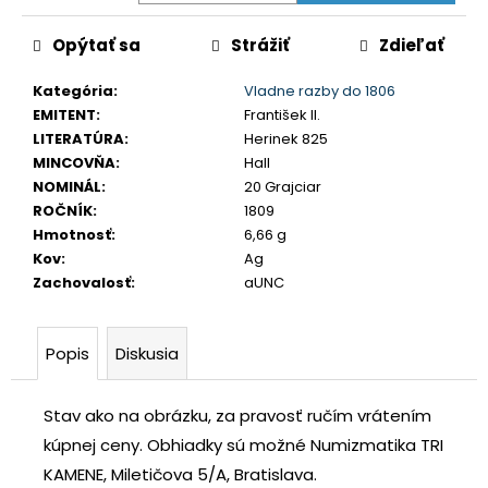
č
a
Opýtať sa
Strážiť
Zdieľať
m
e
Kategória
:
Vladne razby do 1806
EMITENT
:
František II.
LITERATÚRA
:
Herinek 825
USA
MINCOVŇA
:
Hall
DOLLAR
1983
NOMINÁL
:
20 Grajciar
S
ROČNÍK
:
1809
€35
Hmotnosť
:
6,66 g
Kov
:
Ag
Zachovalosť
:
aUNC
Popis
Diskusia
Stav ako na obrázku, za pravosť ručím vrátením
kúpnej ceny.
Obhiadky sú možné Numizmatika TRI
KAMENE, Miletičova 5/A, Bratislava.