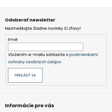
Z
á
Odoberať newsletter
p
Nezmeškajte žiadne novinky či zľavy!
ä
t
Email
i
e
Vložením e-mailu súhlasíte s
podmienkami
ochrany osobných údajov
PRIHLÁSIŤ SA
Informácie pre vás