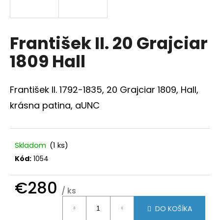
á
j
s
František II. 20 Grajciar
ť
1809 Hall
?
František II. 1792-1835, 20 Grajciar 1809, Hall,
krásna patina, aUNC
HĽADAŤ
Skladom
(1 ks)
Kód:
1054
O
d
p
€280
/ ks
o
Jednotková
r
DO KOŠÍKA
ú
cena: