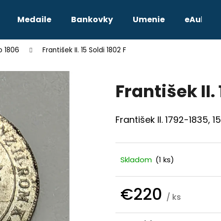
Medaile
Bankovky
Umenie
eAukcie
o 1806
František II. 15 Soldi 1802 F
Čo potrebujete nájsť?
František II.
HĽADAŤ
František II. 1792-1835, 1
Odporúčame
Skladom
(1 ks)
€220
/ ks
Jednotková
TETRADRACHMA PTOLEMAIOS VI.
JOZEF II. 3 GRA