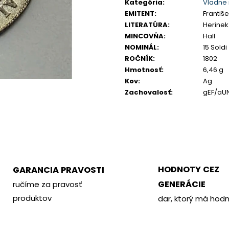
cena:
PHILOMETOR, SALAMIS
KREMNICA
Kategória
:
Vladne 
EMITENT
:
František
€350
€400
LITERATÚRA
:
Herinek
MINCOVŇA
:
Hall
NOMINÁL
:
15 Soldi
ROČNÍK
:
1802
Hmotnosť
:
6,46 g
Kov
:
Ag
Zachovalosť
:
gEF/aU
HODNOTY CEZ
GARANCIA PRAVOSTI
GENERÁCIE
ručíme za pravosť
produktov
dar, ktorý má hod