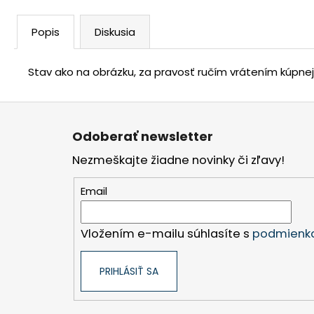
Popis
Diskusia
Stav ako na obrázku, za pravosť ručím vrátením kúpne
Z
á
Odoberať newsletter
p
Nezmeškajte žiadne novinky či zľavy!
ä
t
Email
i
e
Vložením e-mailu súhlasíte s
podmienka
PRIHLÁSIŤ SA