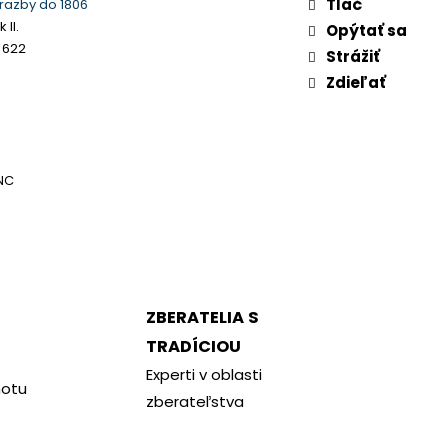
Tlač
razby do 1806
 II.
Opýtať sa
 622
Strážiť
Zdieľať
NC
ZBERATELIA S
TRADÍCIOU
Experti v oblasti
notu
zberateľstva