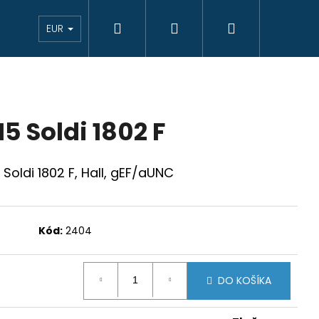
Hľadať
Prihlásenie
Nákupný
eAukcie bankovky
VÝKUP
Novinky
K
EUR
košík
 15 Soldi 1802 F
5 Soldi 1802 F, Hall, gEF/aUNC
Kód:
2404
DO KOŠÍKA
JCIAR 1769 B EVM-D