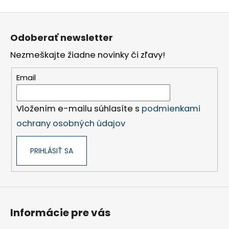
Z
á
Odoberať newsletter
p
Nezmeškajte žiadne novinky či zľavy!
ä
t
Email
i
e
Vložením e-mailu súhlasíte s
podmienkami
ochrany osobných údajov
PRIHLÁSIŤ SA
Informácie pre vás