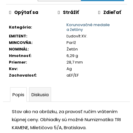
č
a
Opýtať sa
Strážiť
Zdieľať
m
e
Korunovačné medaile
Kategória
:
a žetóny
EMITENT
:
Ľudovít XV.
LEOPOLD
MINCOVŇA
:
Paríž
I.
NOMINÁL
:
Žetón
3
GRAJCIAR
Hmotnosť
:
6,29 g
1706
Priemer
:
28,7 mm
IP
Kov
:
Ag
SANKT
Zachovalosť
:
aEF/EF
VEIT
€80
Popis
Diskusia
Stav ako na obrázku, za pravosť ručím vrátením
kúpnej ceny.
Obhiadky sú možné Numizmatika TRI
KAMENE, Miletičova 5/A, Bratislava.