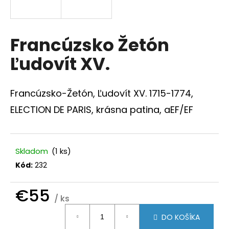
á
j
s
Francúzsko Žetón
ť
Ľudovít XV.
?
Francúzsko-Žetón, Ľudovít XV. 1715-1774,
ELECTION DE PARIS, krásna patina, aEF/EF
HĽADAŤ
Skladom
(1 ks)
Kód:
232
O
d
p
€55
/ ks
o
Jednotková
r
DO KOŠÍKA
ú
cena: