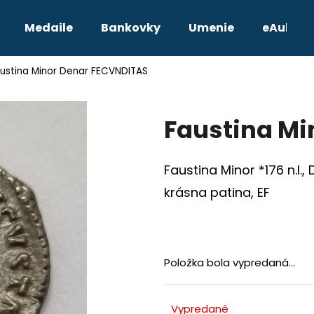
Medaile
Bankovky
Umenie
eAukcie
ustina Minor Denar FECVNDITAS
Čo potrebujete nájsť?
Faustina Mi
HĽADAŤ
Faustina Minor *176 n.l.
Odporúčame
krásna patina, EF
Položka bola vypredaná…
TETRADRACHMA PTOLEMAIOS VI.
JOZEF II. 3 GRA
Vypredané