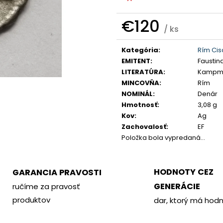
PHILOMETOR, SALAMIS
KREMNICA
€350
€400
€120
/ ks
Jednotková
Kategória
:
Rím Cis
cena:
EMITENT
:
Faustin
LITERATÚRA
:
Kampma
MINCOVŇA
:
Rím
NOMINÁL
:
Denár
Hmotnosť
:
3,08 g
Kov
:
Ag
Zachovalosť
:
EF
Položka bola vypredaná…
HODNOTY CEZ
GARANCIA PRAVOSTI
GENERÁCIE
ručíme za pravosť
produktov
dar, ktorý má hod