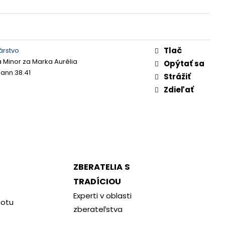
Tlač
árstvo
a Minor za Marka Aurélia
Opýtať sa
nn 38.41
Strážiť
Zdieľať
ZBERATELIA S
TRADÍCIOU
Experti v oblasti
notu
zberateľstva