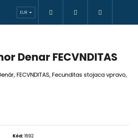
Hľadať
Prihlásenie
Nákupný
eAukcie bankovky
VÝKUP
Novinky
K
EUR
košík
nor Denar FECVNDITAS
, Denár, FECVNDITAS, Fecunditas stojaca vpravo,
JCIAR 1769 B EVM-D
Kód:
1692