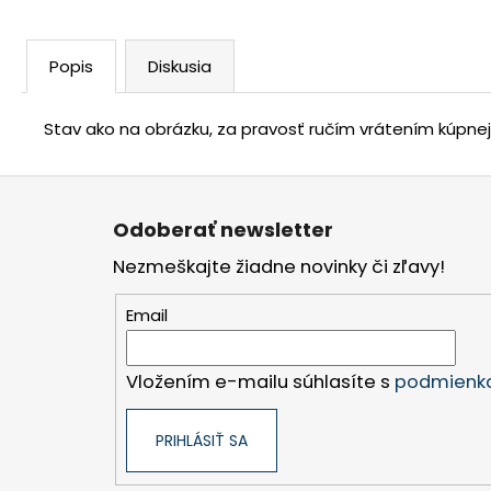
Popis
Diskusia
Stav ako na obrázku, za pravosť ručím vrátením kúpne
Z
á
Odoberať newsletter
p
Nezmeškajte žiadne novinky či zľavy!
ä
t
Email
i
e
Vložením e-mailu súhlasíte s
podmienka
PRIHLÁSIŤ SA