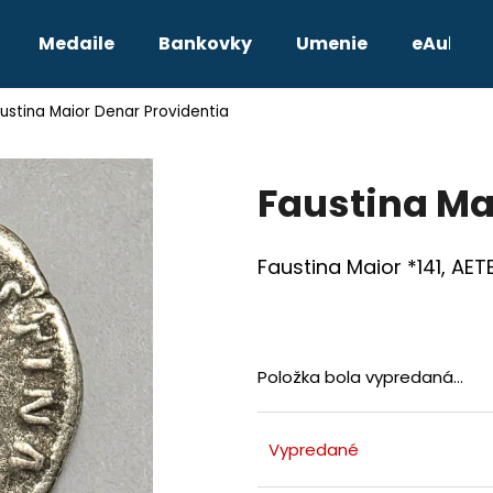
Medaile
Bankovky
Umenie
eAukcie
ustina Maior Denar Providentia
Čo potrebujete nájsť?
Faustina Ma
HĽADAŤ
Faustina Maior *141, AET
Odporúčame
Položka bola vypredaná…
Vypredané
TETRADRACHMA PTOLEMAIOS VI.
JOZEF II. 3 GRA