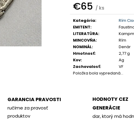
PHILOMETOR, SALAMIS
KREMNICA
€65
/ ks
€350
€400
Jednotková
Kategória
:
Rím Cis
cena:
EMITENT
:
Faustin
LITERATÚRA
:
Kampma
MINCOVŇA
:
Rím
NOMINÁL
:
Denár
Hmotnosť
:
2,77 g
Kov
:
Ag
Zachovalosť
:
VF
Položka bola vypredaná…
HODNOTY CEZ
GARANCIA PRAVOSTI
GENERÁCIE
ručíme za pravosť
produktov
dar, ktorý má hod