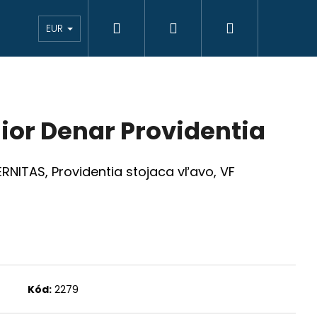
Hľadať
Prihlásenie
Nákupný
eAukcie bankovky
VÝKUP
Novinky
K
EUR
košík
ior Denar Providentia
ERNITAS, Providentia stojaca vľavo, VF
Kód:
2279
JCIAR 1769 B EVM-D