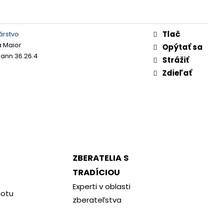
Tlač
árstvo
a Maior
Opýtať sa
nn 36.26.4
Strážiť
Zdieľať
ZBERATELIA S
TRADÍCIOU
Experti v oblasti
notu
zberateľstva