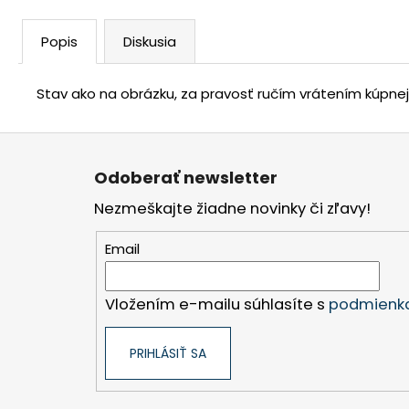
Popis
Diskusia
Stav ako na obrázku, za pravosť ručím vrátením kúpne
Z
á
Odoberať newsletter
p
Nezmeškajte žiadne novinky či zľavy!
ä
t
Email
i
e
Vložením e-mailu súhlasíte s
podmienka
PRIHLÁSIŤ SA