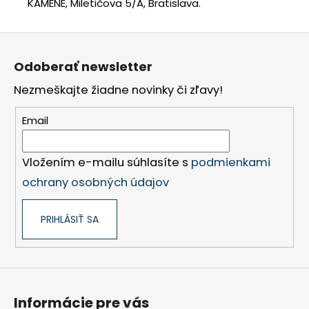
KAMENE, Miletičova 5/A, Bratislava.
Z
á
Odoberať newsletter
p
Nezmeškajte žiadne novinky či zľavy!
ä
t
Email
i
e
Vložením e-mailu súhlasíte s
podmienkami
ochrany osobných údajov
PRIHLÁSIŤ SA
Informácie pre vás