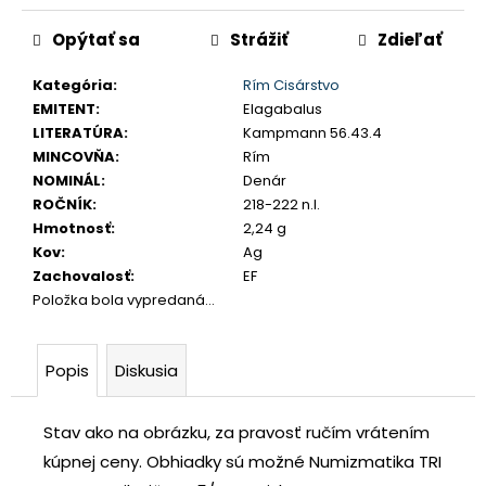
č
Jednotková
a
Opýtať sa
Strážiť
Zdieľať
cena:
m
e
Kategória
:
Rím Cisárstvo
EMITENT
:
Elagabalus
LITERATÚRA
:
Kampmann 56.43.4
JOZEF
MINCOVŇA
:
Rím
II.
NOMINÁL
:
Denár
3
GRAJCIAR
ROČNÍK
:
218-222 n.l.
1769
Hmotnosť
:
2,24 g
B
Kov
:
Ag
EVM-
D
Zachovalosť
:
EF
KREMNICA
Položka bola vypredaná…
€400
Popis
Diskusia
Stav ako na obrázku, za pravosť ručím vrátením
kúpnej ceny.
Obhiadky sú možné Numizmatika TRI