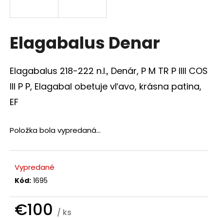
á
j
s
Elagabalus Denar
ť
?
Elagabalus 218-222 n.l., Denár, P M TR P IIII COS
III P P, Elagabal obetuje vľavo, krásna patina,
EF
HĽADAŤ
Položka bola vypredaná…
O
Vypredané
d
p
Kód:
1695
o
r
€100
ú
/ ks