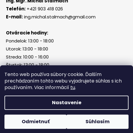
Ing. Mgr. Michal Štalmach
Telefón:
+421 903 418 026
E-mail:
ing.michal.stalmach@gmail.com
Otváracie hodiny:
Pondelok: 13:00 - 18:00
Utorok: 13:00 - 18:00
Streda: 10:00 - 16:00
Štvrtok: 13:00 - 18:00
Piatok, sobota, nedeľa: zatvorené
Tento web používa súbory cookie. Ďalším
prechádzaním tohto webu vyjadrujete súhlas s ich
používaním. Viac informácií
tu
.
Vytvoril Shoptet
Nastavenie
Copyright 2026
Tri Kamene & Štalmach s. r. o.
.
Všetky práva vyhradené.
Odmietnuť
Súhlasím
Facebook
Messenger
What
P