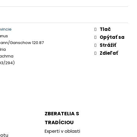
Tlač
vincie
anus
Opýtať sa
nn/Ganschow 120.87
Strážiť
ria
Zdieľať
rachma
93/294)
m
ZBERATELIA S
TRADÍCIOU
Experti v oblasti
notu