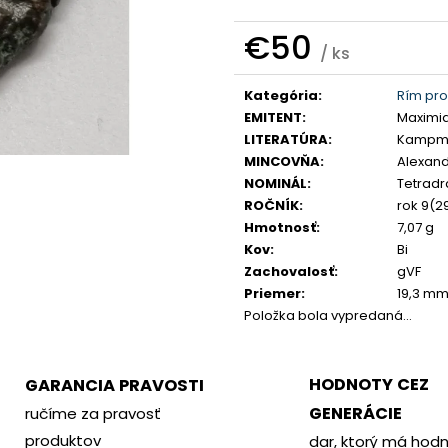
PHILOMETOR, SALAMIS
KREMNICA
€350
€400
€50
/ ks
Jednotková
Kategória
:
Rím pro
cena:
EMITENT
:
Maximi
LITERATÚRA
:
Kampma
MINCOVŇA
:
Alexand
NOMINÁL
:
Tetrad
ROČNÍK
:
rok 9(2
Hmotnosť
:
7,07 g
Kov
:
Bi
Zachovalosť
:
gVF
Priemer
:
19,3 m
Položka bola vypredaná…
HODNOTY CEZ
GARANCIA PRAVOSTI
GENERÁCIE
ručíme za pravosť
produktov
dar, ktorý má hod