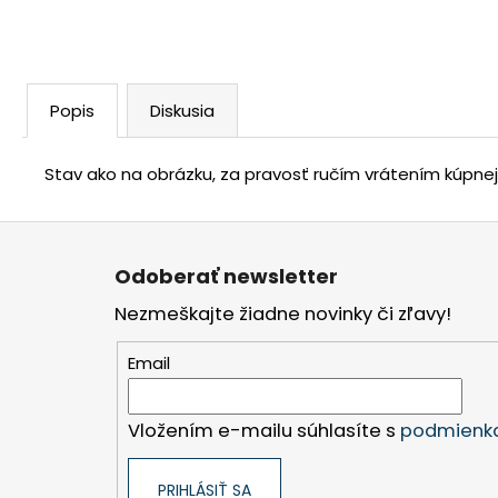
Popis
Diskusia
Stav ako na obrázku, za pravosť ručím vrátením kúpne
Z
á
Odoberať newsletter
p
Nezmeškajte žiadne novinky či zľavy!
ä
t
Email
i
e
Vložením e-mailu súhlasíte s
podmienka
PRIHLÁSIŤ SA