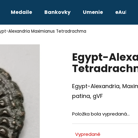
Medaile
Bankovky
Umenie
eAukcie
ypt-Alexandria Maximianus Tetradrachma
Čo potrebujete nájsť?
Egypt-Alex
HĽADAŤ
Tetradrac
Odporúčame
Egypt-Alexandria, Maxi
patina, gVF
Položka bola vypredaná…
TETRADRACHMA PTOLEMAIOS VI.
JOZEF II. 3 GRA
Vypredané