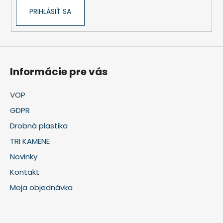
y
v
PRIHLÁSIŤ SA
ý
p
i
s
u
Informácie pre vás
VOP
GDPR
Drobná plastika
TRI KAMENE
Novinky
Kontakt
Moja objednávka