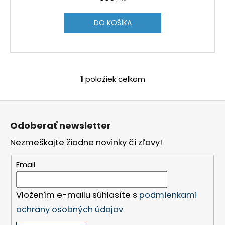
č
a
DO KOŠÍKA
m
e
SLOVENSKO
20
1
položiek celkom
O
EURO
v
2002
SÉRIA
Z
l
E
á
á
Odoberať newsletter
€70
d
p
a
Nezmeškajte žiadne novinky či zľavy!
ä
c
t
i
Email
i
e
p
e
r
Vložením e-mailu súhlasíte s
podmienkami
v
ochrany osobných údajov
k