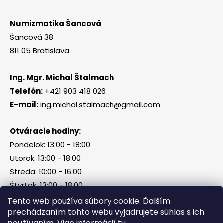
Numizmatika Šancová
Šancová 38
811 05 Bratislava
Ing. Mgr. Michal Štalmach
Telefón:
+421 903 418 026
E-mail:
ing.michal.stalmach@gmail.com
Otváracie hodiny:
Pondelok: 13:00 - 18:00
Utorok: 13:00 - 18:00
Streda: 10:00 - 16:00
Štvrtok: 13:00 - 18:00
Piatok, sobota, nedeľa: zatvorené
Tento web používa súbory cookie. Ďalším
prechádzaním tohto webu vyjadrujete súhlas s ich
používaním. Viac informácií
tu
.