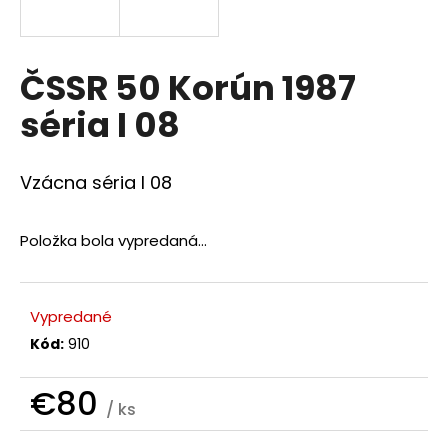
á
j
s
ČSSR 50 Korún 1987
ť
séria I 08
?
Vzácna séria I 08
Položka bola vypredaná…
HĽADAŤ
Vypredané
O
Kód:
910
d
p
o
€80
/ ks
r
Jednotková
ú