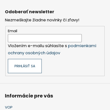
Z
á
Odoberať newsletter
p
Nezmeškajte žiadne novinky či zľavy!
ä
t
Email
i
e
Vložením e-mailu súhlasíte s
podmienkami
ochrany osobných údajov
PRIHLÁSIŤ SA
Informácie pre vás
VOP