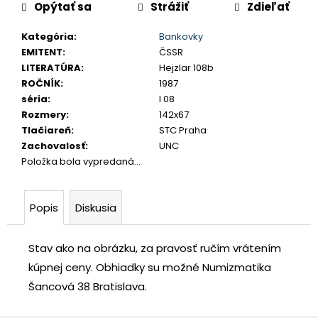
č
Opýtať sa
Strážiť
Zdieľať
cena:
a
Kategória
:
Bankovky
m
EMITENT
:
ČSSR
e
LITERATÚRA
:
Hejzlar 108b
ROČNÍK
:
1987
TETRADRACHMA
séria
:
I 08
PTOLEMAIOS
Rozmery
:
142x67
VI.
Tlačiareň
:
STC Praha
PHILOMETOR,
SALAMIS
Zachovalosť
:
UNC
Položka bola vypredaná…
€350
Popis
Diskusia
Stav ako na obrázku, za pravosť ručím vrátením
kúpnej ceny.
Obhiadky su možné Numizmatika
Šancová 38 Bratislava.