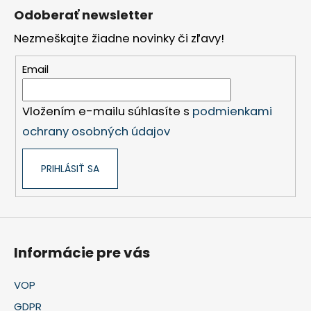
á
Odoberať newsletter
p
Nezmeškajte žiadne novinky či zľavy!
ä
t
Email
i
e
Vložením e-mailu súhlasíte s
podmienkami
ochrany osobných údajov
PRIHLÁSIŤ SA
Informácie pre vás
VOP
GDPR