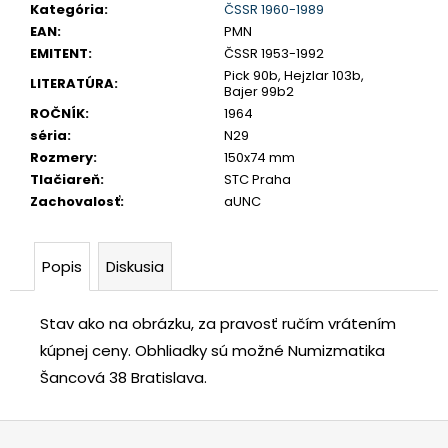
č
Kategória
:
ČSSR 1960-1989
a
EAN
:
PMN
m
EMITENT
:
ČSSR 1953-1992
e
Pick 90b, Hejzlar 103b,
LITERATÚRA
:
Bajer 99b2
ROČNÍK
:
1964
JOZEF
séria
:
N29
II.
Rozmery
:
150x74 mm
3
Tlačiareň
:
STC Praha
GRAJCIAR
Zachovalosť
:
aUNC
1769
B
EVM-
D
Popis
Diskusia
KREMNICA
€400
Stav ako na obrázku, za pravosť ručím vrátením
kúpnej ceny.
Obhliadky sú možné Numizmatika
Šancová 38 Bratislava.
Z