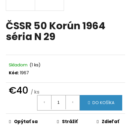
á
j
s
ČSSR 50 Korún 1964
ť
séria N 29
?
Skladom
(1 ks)
HĽADAŤ
Kód:
1967
€40
/ ks
O
Jednotková
d
DO KOŠÍKA
cena:
p
o
r
Opýtať sa
Strážiť
Zdieľať
ú