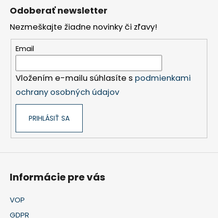
á
Odoberať newsletter
p
Nezmeškajte žiadne novinky či zľavy!
ä
t
Email
i
e
Vložením e-mailu súhlasíte s
podmienkami
ochrany osobných údajov
PRIHLÁSIŤ SA
Informácie pre vás
VOP
GDPR