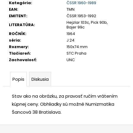
č
Kategória
:
ČSSR 1960-1989
a
EAN
:
TMN
m
EMITENT
:
ČSSR 1953-1992
e
Hejzlar 103c, Pick 90b,
LITERATÚRA
:
Bajer 99c
ROČNÍK
:
1964
SLOVENSKO
séria
:
J 24
20
Rozmery
:
150x74 mm
EURO
Tlačiareň
:
STC Praha
2002
Zachovalosť
:
UNC
SÉRIA
E
€70
Popis
Diskusia
Stav ako na obrázku, za pravosť ručím vrátením
kúpnej ceny.
Obhliadky sú možné Numizmatika
Šancová 38 Bratislava.
Z