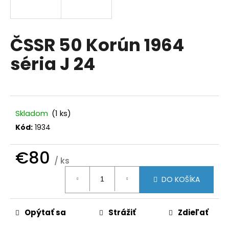
á
j
s
ČSSR 50 Korún 1964
ť
séria J 24
?
Skladom
(1 ks)
HĽADAŤ
Kód:
1934
€80
/ ks
O
Jednotková
d
DO KOŠÍKA
cena:
p
o
r
Opýtať sa
Strážiť
Zdieľať
ú