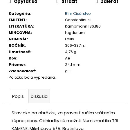
Opýtať sa
Strážiť
Zdieľať
cena:
č
a
Kategória
:
Rím Cisárstvo
m
EMITENT
:
Constantinus I.
e
LITERATÚRA
:
Kampmann 136.180
MINCOVŇA
:
Lugdunum
NOMINÁL
:
Follis
SLOVENSKO
20
ROČNÍK
:
306-337 n.l.
EURO
Hmotnosť
:
4,76 g
2002
Kov
:
Ae
SÉRIA
E
Priemer
:
24,1 mm
Zachovalosť
:
gEF
€70
Položka bola vypredaná…
Popis
Diskusia
Stav ako na obrázku, za pravosť ručím vrátením
kúpnej ceny.
Obhiadky sú možné Numizmatika TRI
KAMENE, Miletičova 5/A, Bratislava.