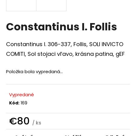
á
j
s
Constantinus I. Follis
ť
?
Constantinus I. 306-337, Follis, SOLI INVICTO
COMITI, Sol stojaci vľavo, krásna patina, gEF
Položka bola vypredaná…
HĽADAŤ
Vypredané
O
Kód:
169
d
p
€80
o
/ ks
r
Jednotková
ú