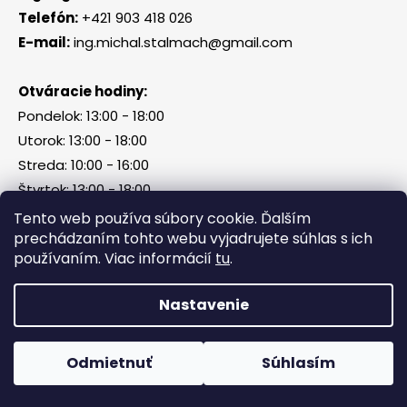
Telefón:
+421 903 418 026
E-mail:
ing.michal.stalmach@gmail.com
Otváracie hodiny:
Pondelok: 13:00 - 18:00
Utorok: 13:00 - 18:00
Streda: 10:00 - 16:00
Štvrtok: 13:00 - 18:00
Piatok, sobota, nedeľa: zatvorené
Tento web používa súbory cookie. Ďalším
prechádzaním tohto webu vyjadrujete súhlas s ich
používaním. Viac informácií
tu
.
Vytvoril Shoptet
Nastavenie
Copyright 2026
Tri Kamene & Štalmach s. r. o.
.
Všetky práva vyhradené.
Odmietnuť
Súhlasím
Facebook
Messenger
What
P