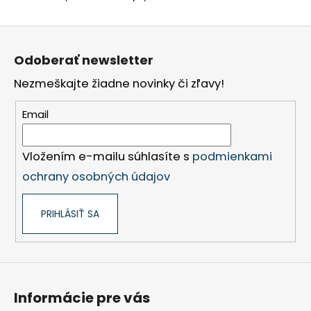
Z
á
Odoberať newsletter
p
Nezmeškajte žiadne novinky či zľavy!
ä
t
Email
i
e
Vložením e-mailu súhlasíte s
podmienkami
ochrany osobných údajov
PRIHLÁSIŤ SA
Informácie pre vás