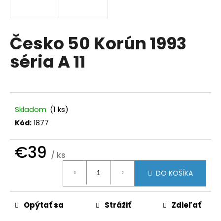
á
j
s
Česko 50 Korún 1993
ť
séria A 11
?
Skladom
(1 ks)
HĽADAŤ
Kód:
1877
€39
/ ks
O
Jednotková
d
DO KOŠÍKA
cena:
p
o
r
Opýtať sa
Strážiť
Zdieľať
ú