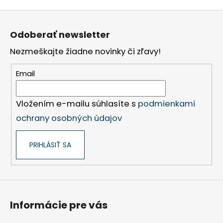
Z
á
Odoberať newsletter
p
Nezmeškajte žiadne novinky či zľavy!
ä
t
Email
i
e
Vložením e-mailu súhlasíte s
podmienkami
ochrany osobných údajov
PRIHLÁSIŤ SA
Informácie pre vás