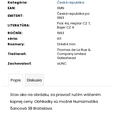
č
Kategória
:
Česká republika
a
EAN
:
XMN
m
Česká republika po
EMITENT
:
1993
e
Pick 4a, Hejzlar CZ 7,
LITERATÚRA
:
Bajer CZ 4
ROČNÍK
:
1993
SLOVENSKO
séria
:
A11
20
EURO
Rozmery
:
134x64 mm
2002
Thomas de La Rue &
SÉRIA
Tlačiareň
:
Company Limited
E
Gateshead
€70
Zachovalosť
:
aUNC
Popis
Diskusia
Stav ako na obrázku, za pravosť ručím vrátením
kúpnej ceny.
Obhliadky sú možné Numizmatika
Šancová 38 Bratislava.