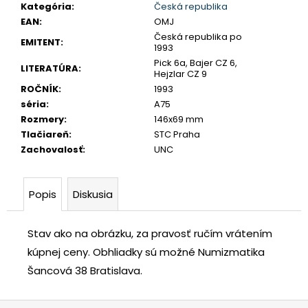
č
Kategória
:
Česká republika
a
EAN
:
OMJ
m
Česká republika po
EMITENT
:
1993
e
Pick 6a, Bajer CZ 6,
LITERATÚRA
:
Hejzlar CZ 9
ROČNÍK
:
1993
TETRADRACHMA
séria
:
A75
PTOLEMAIOS
VI.
Rozmery
:
146x69 mm
PHILOMETOR,
Tlačiareň
:
STC Praha
SALAMIS
Zachovalosť
:
UNC
€350
Popis
Diskusia
Stav ako na obrázku, za pravosť ručím vrátením
kúpnej ceny.
Obhliadky sú možné Numizmatika
Šancová 38 Bratislava.