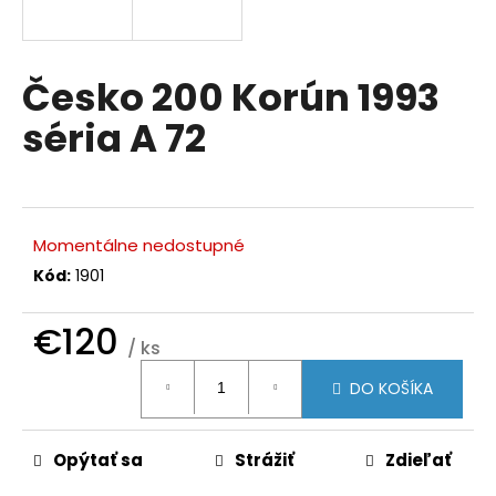
á
j
s
Česko 200 Korún 1993
ť
séria A 72
?
Momentálne nedostupné
HĽADAŤ
Kód:
1901
€120
/ ks
O
Jednotková
d
DO KOŠÍKA
cena:
p
o
r
Opýtať sa
Strážiť
Zdieľať
ú