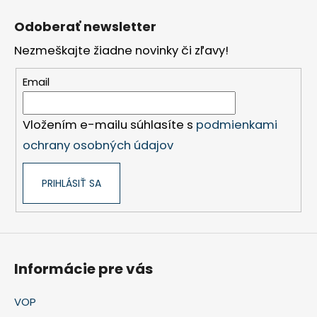
Z
á
Odoberať newsletter
p
Nezmeškajte žiadne novinky či zľavy!
ä
t
Email
i
e
Vložením e-mailu súhlasíte s
podmienkami
ochrany osobných údajov
PRIHLÁSIŤ SA
Informácie pre vás
VOP