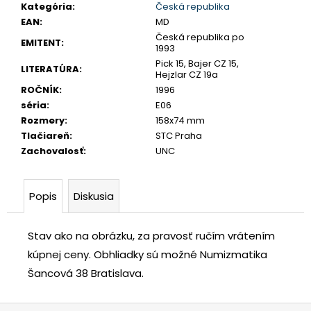
č
Kategória
:
Česká republika
a
EAN
:
MD
m
Česká republika po
EMITENT
:
1993
e
Pick 15, Bajer CZ 15,
LITERATÚRA
:
Hejzlar CZ 19a
ROČNÍK
:
1996
TETRADRACHMA
séria
:
E06
PTOLEMAIOS
VI.
Rozmery
:
158x74 mm
PHILOMETOR,
Tlačiareň
:
STC Praha
SALAMIS
Zachovalosť
:
UNC
€350
Popis
Diskusia
Stav ako na obrázku, za pravosť ručím vrátením
kúpnej ceny.
Obhliadky sú možné Numizmatika
Šancová 38 Bratislava.