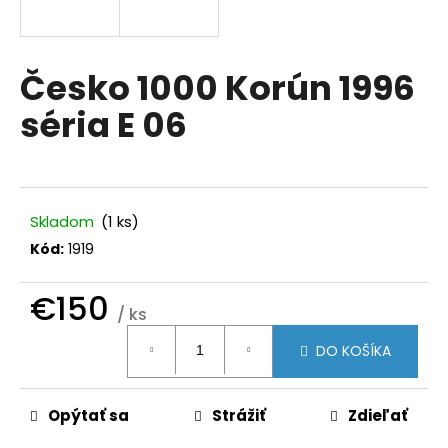
á
j
s
Česko 1000 Korún 1996
ť
séria E 06
?
Skladom
(1 ks)
HĽADAŤ
Kód:
1919
€150
/ ks
O
Jednotková
d
DO KOŠÍKA
cena:
p
o
r
Opýtať sa
Strážiť
Zdieľať
ú