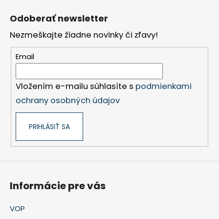
Z
á
Odoberať newsletter
p
Nezmeškajte žiadne novinky či zľavy!
ä
t
Email
i
e
Vložením e-mailu súhlasíte s
podmienkami
ochrany osobných údajov
PRIHLÁSIŤ SA
Informácie pre vás
VOP