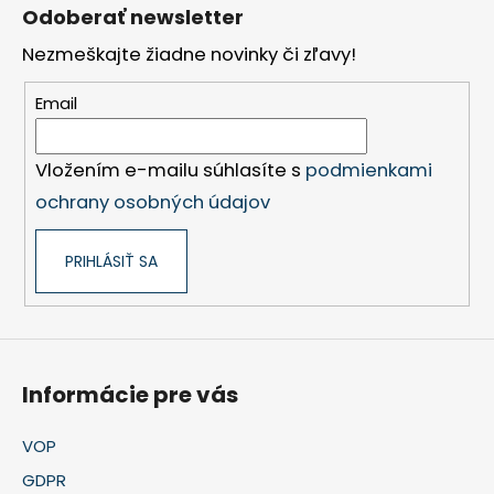
á
Odoberať newsletter
p
Nezmeškajte žiadne novinky či zľavy!
ä
t
Email
i
e
Vložením e-mailu súhlasíte s
podmienkami
ochrany osobných údajov
PRIHLÁSIŤ SA
Informácie pre vás
VOP
GDPR