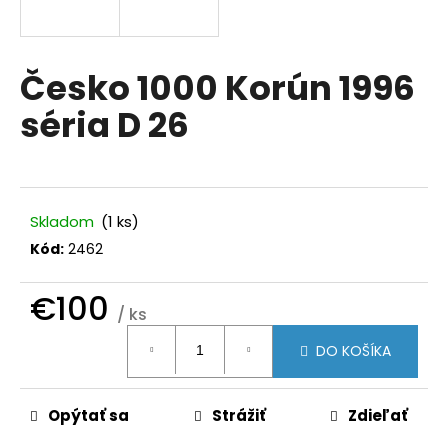
á
j
s
Česko 1000 Korún 1996
ť
séria D 26
?
Skladom
(1 ks)
HĽADAŤ
Kód:
2462
€100
/ ks
O
Jednotková
d
DO KOŠÍKA
cena:
p
o
r
Opýtať sa
Strážiť
Zdieľať
ú