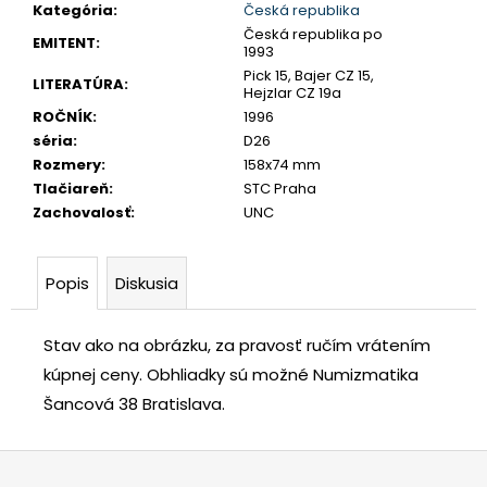
č
Kategória
:
Česká republika
a
Česká republika po
EMITENT
:
1993
m
Pick 15, Bajer CZ 15,
e
LITERATÚRA
:
Hejzlar CZ 19a
ROČNÍK
:
1996
séria
:
D26
LEOPOLD
Rozmery
:
158x74 mm
I.
3
Tlačiareň
:
STC Praha
GRAJCIAR
Zachovalosť
:
UNC
1706
IP
SANKT
VEIT
Popis
Diskusia
€80
Stav ako na obrázku, za pravosť ručím vrátením
kúpnej ceny.
Obhliadky sú možné Numizmatika
Šancová 38 Bratislava.
Z