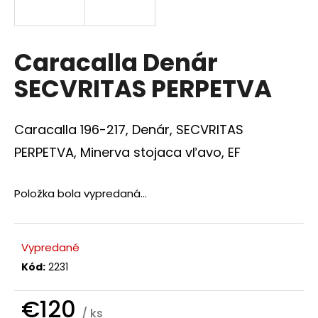
á
j
s
Caracalla Denár
ť
SECVRITAS PERPETVA
?
Caracalla 196-217, Denár, SECVRITAS
PERPETVA, Minerva stojaca vľavo, EF
HĽADAŤ
Položka bola vypredaná…
O
d
Vypredané
p
Kód:
2231
o
r
€120
ú
/ ks