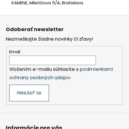
KAMENE, Miletičova 5/A, Bratislava.
Z
á
Odoberať newsletter
p
Nezmeškajte žiadne novinky či zľavy!
ä
t
Email
i
e
Vložením e-mailu súhlasíte s
podmienkami
ochrany osobných údajov
PRIHLÁSIŤ SA
Informácie pre vás