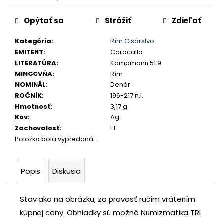
č
Jednotková
a
Opýtať sa
Strážiť
Zdieľať
cena:
m
e
Kategória
:
Rím Cisárstvo
EMITENT
:
Caracalla
LITERATÚRA
:
Kampmann 51.9
USA
MINCOVŇA
:
Rím
DOLLAR
1983
NOMINÁL
:
Denár
S
ROČNÍK
:
196-217 n.l.
€35
Hmotnosť
:
3,17 g
Kov
:
Ag
Zachovalosť
:
EF
Položka bola vypredaná…
Popis
Diskusia
Stav ako na obrázku, za pravosť ručím vrátením
kúpnej ceny.
Obhiadky sú možné Numizmatika TRI