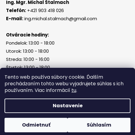
Ing. Mgr. Michal Štalmach
Telefón:
+421 903 418 026
E-mail:
ing.michal.stalmach@gmail.com
Otváracie hodiny:
Pondelok: 13:00 - 18:00
Utorok: 13:00 - 18:00
Streda: 10:00 - 16:00
Štvrtok: 13:00 - 18:00
Piatok, sobota, nedeľa: zatvorené
Tento web používa súbory cookie. Ďalším
prechádzaním tohto webu vyjadrujete súhlas s ich
používaním. Viac informácií
tu
.
Vytvoril Shoptet
Nastavenie
Copyright 2026
Tri Kamene & Štalmach s. r. o.
.
Všetky práva vyhradené.
Odmietnuť
Súhlasím
Facebook
Messenger
What
P