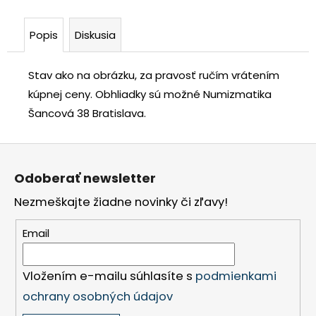
Popis
Diskusia
Stav ako na obrázku, za pravosť ručím vrátením
kúpnej ceny.
Obhliadky sú možné Numizmatika
Šancová 38 Bratislava.
Z
á
Odoberať newsletter
p
Nezmeškajte žiadne novinky či zľavy!
ä
t
Email
i
e
Vložením e-mailu súhlasíte s
podmienkami
ochrany osobných údajov