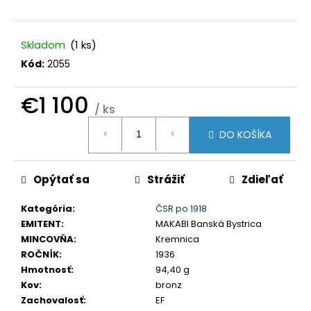
č
a
m
Skladom
(1 ks)
e
Kód:
2055
SLOVENSKO
€1 100
20
/ ks
EURO
Jednotková
2002
DO KOŠÍKA
SÉRIA
cena:
E
€70
Opýtať sa
Strážiť
Zdieľať
Kategória
:
ČSR po 1918
EMITENT
:
MAKABI Banská Bystrica
MINCOVŇA
:
Kremnica
ROČNÍK
:
1936
Hmotnosť
:
94,40 g
Kov
:
bronz
Zachovalosť
:
EF