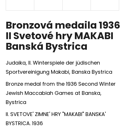
á
j
s
Bronzová medaila 1936
ť
II Svetové hry MAKABI
?
Banská Bystrica
Judaika, II. Winterspiele der jüdischen
HĽADAŤ
Sportvereinigung Makabi, Banska Bystrica
Bronze medal from the 1936 Second Winter
Jewish Maccabiah Games at Banska,
O
d
Bystrica
p
o
II. SVETOVE' ZIMNE' HRY "MAKABI" BANSKA'
r
BYSTRICA. 1936
ú