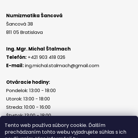
Numizmatika Šancová
Šancová 38
811 05 Bratislava
Ing. Mgr. Michal Štalmach
Telefón:
+421 903 418 026
E-mail:
ing.michal.stalmach@gmail.com
Otváracie hodiny:
Pondelok: 13:00 - 18:00
Utorok: 13:00 - 18:00
Streda: 10:00 - 16:00
Štvrtok: 13:00 - 18:00
Piatok, sobota, nedeľa: zatvorené
Tento web používa súbory cookie. Ďalším
prechádzaním tohto webu vyjadrujete súhlas s ich