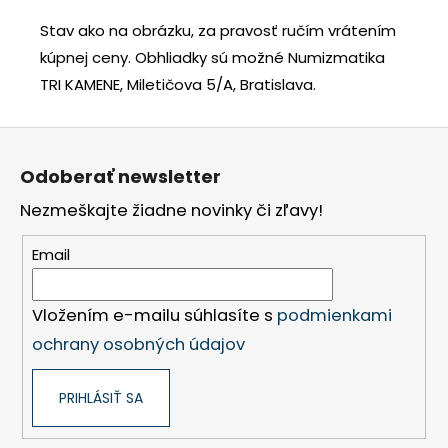
Stav ako na obrázku, za pravosť ručím vrátením
kúpnej ceny.
Obhliadky sú možné Numizmatika
TRI KAMENE, Miletičova 5/A, Bratislava.
Z
á
Odoberať newsletter
p
Nezmeškajte žiadne novinky či zľavy!
ä
t
Email
i
e
Vložením e-mailu súhlasíte s
podmienkami
ochrany osobných údajov
PRIHLÁSIŤ SA