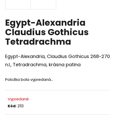
á
j
s
Egypt-Alexandria
ť
Claudius Gothicus
?
Tetradrachma
Egypt-Alexandria, Claudius Gothicus 268-270
HĽADAŤ
n.l., Tetradrachma, krásna patina
Položka bola vypredaná…
O
d
p
Vypredané
o
r
Kód:
2113
ú