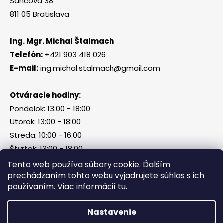
Šancová 38
811 05 Bratislava
Ing. Mgr. Michal Štalmach
Telefón:
+421 903 418 026
E-mail:
ing.michal.stalmach@gmail.com
Otváracie hodiny:
Pondelok: 13:00 - 18:00
Utorok: 13:00 - 18:00
Streda: 10:00 - 16:00
Štvrtok: 13:00 - 18:00
Piatok, sobota, nedeľa: zatvorené
Tento web používa súbory cookie. Ďalším
prechádzaním tohto webu vyjadrujete súhlas s ich
používaním. Viac informácií
tu
.
Vytvoril Shoptet
Nastavenie