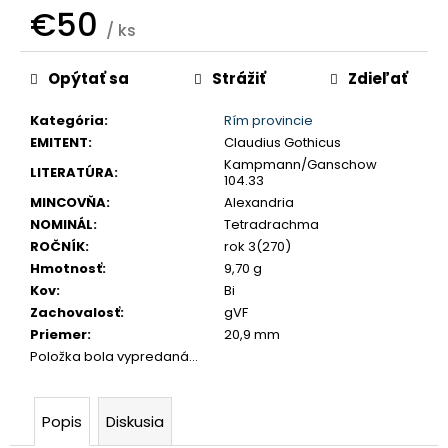
č
€50
/ ks
a
m
Jednotková
e
Opýtať sa
Strážiť
Zdieľať
cena:
Kategória
:
Rím provincie
JOZEF
EMITENT
:
Claudius Gothicus
II.
Kampmann/Ganschow
3
LITERATÚRA
:
104.33
GRAJCIAR
MINCOVŇA
:
Alexandria
1769
B
NOMINÁL
:
Tetradrachma
EVM-
ROČNÍK
:
rok 3(270)
D
Hmotnosť
:
9,70 g
KREMNICA
Kov
:
Bi
€400
Zachovalosť
:
gVF
Priemer
:
20,9 mm
Položka bola vypredaná…
Popis
Diskusia