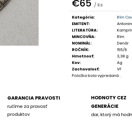
€65
PHILOMETOR, SALAMIS
KREMNICA
/ ks
€350
€400
Jednotková
Kategória
:
Rím Cis
cena:
EMITENT
:
Antonin
LITERATÚRA
:
Kampman
MINCOVŇA
:
Rím
NOMINÁL
:
Denár
ROČNÍK
:
155/6
Hmotnosť
:
3,38 g
Kov
:
Ag
Zachovalosť
:
VF
Položka bola vypredaná…
HODNOTY CEZ
GARANCIA PRAVOSTI
GENERÁCIE
ručíme za pravosť
produktov
dar, ktorý má hod