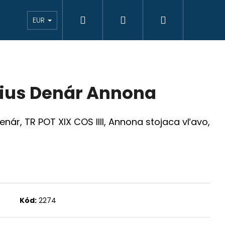
Hľadať
Prihlásenie
Nákupný
eAukcie bankovky
VÝKUP
Novinky
K
EUR
košík
ius Denár Annona
Denár, TR POT XIX COS IIII, Annona stojaca vľavo,
Kód:
2274
JCIAR 1769 B EVM-D