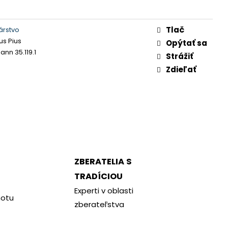
Tlač
árstvo
us Pius
Opýtať sa
n 35.119.1
Strážiť
Zdieľať
ZBERATELIA S
TRADÍCIOU
Experti v oblasti
notu
zberateľstva