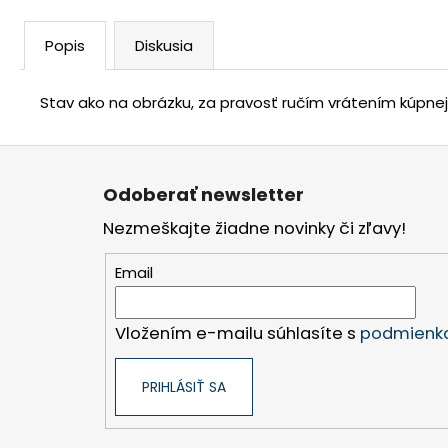
Popis
Diskusia
Stav ako na obrázku, za pravosť ručím vrátením kúpne
Z
á
Odoberať newsletter
p
Nezmeškajte žiadne novinky či zľavy!
ä
t
Email
i
e
Vložením e-mailu súhlasíte s
podmienka
PRIHLÁSIŤ SA