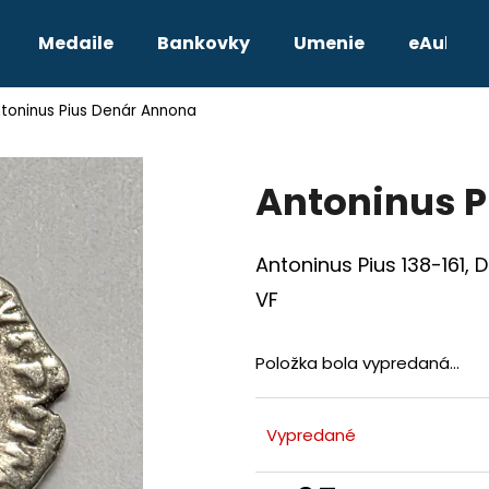
Medaile
Bankovky
Umenie
eAukcie
toninus Pius Denár Annona
Čo potrebujete nájsť?
Antoninus P
HĽADAŤ
Antoninus Pius 138-161, 
Odporúčame
VF
Položka bola vypredaná…
Vypredané
TETRADRACHMA PTOLEMAIOS VI.
JOZEF II. 3 GRA