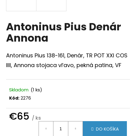
á
j
s
Antoninus Pius Denár
ť
Annona
?
Antoninus Pius 138-161, Denár, TR POT XXI COS
IIII, Annona stojaca vľavo, pekná patina, VF
HĽADAŤ
Skladom
(1 ks)
Kód:
2276
O
d
p
€65
/ ks
o
Jednotková
r
DO KOŠÍKA
ú
cena: