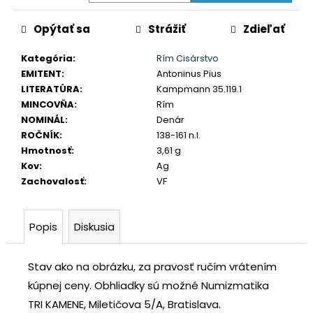
č
a
Opýtať sa
Strážiť
Zdieľať
m
e
Kategória
:
Rím Cisárstvo
EMITENT
:
Antoninus Pius
LITERATÚRA
:
Kampmann 35.119.1
JOZEF
MINCOVŇA
:
Rím
II.
3
NOMINÁL
:
Denár
GRAJCIAR
ROČNÍK
:
138-161 n.l.
1769
Hmotnosť
:
3,61 g
B
EVM-
Kov
:
Ag
D
Zachovalosť
:
VF
KREMNICA
€400
Popis
Diskusia
Stav ako na obrázku, za pravosť ručím vrátením
kúpnej ceny.
Obhliadky sú možné Numizmatika
TRI KAMENE, Miletičova 5/A, Bratislava.