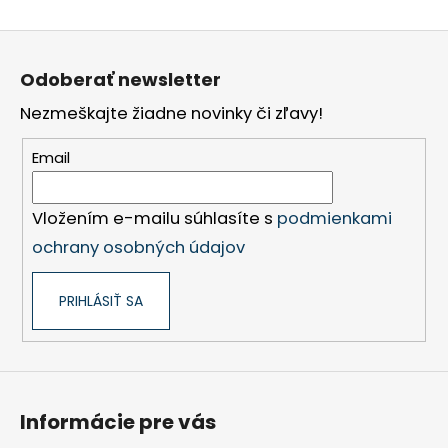
Z
á
Odoberať newsletter
p
Nezmeškajte žiadne novinky či zľavy!
ä
t
Email
i
e
Vložením e-mailu súhlasíte s
podmienkami
ochrany osobných údajov
PRIHLÁSIŤ SA
Informácie pre vás