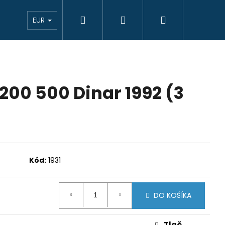
Hľadať
Prihlásenie
Nákupný
eAukcie bankovky
VÝKUP
Novinky
K
EUR
košík
 200 500 Dinar 1992 (3
Kód:
1931
DO KOŠÍKA
JCIAR 1769 B EVM-D
Tlač