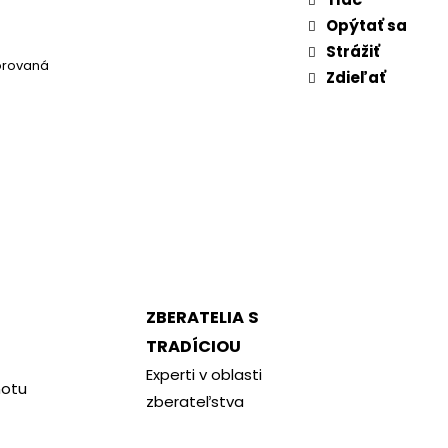
Opýtať sa
Strážiť
orovaná
Zdieľať
ZBERATELIA S
TRADÍCIOU
Experti v oblasti
notu
zberateľstva