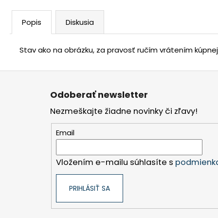
Popis
Diskusia
Stav ako na obrázku, za pravosť ručím vrátením kúpne
Z
á
Odoberať newsletter
p
Nezmeškajte žiadne novinky či zľavy!
ä
t
Email
i
e
Vložením e-mailu súhlasíte s
podmienka
PRIHLÁSIŤ SA