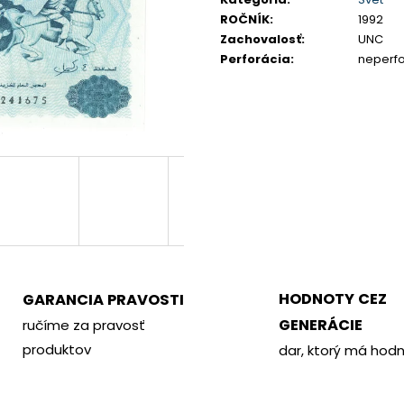
PHILOMETOR, SALAMIS
KREMNICA
ROČNÍK
:
1992
€350
€400
Zachovalosť
:
UNC
Perforácia
:
neperf
HODNOTY CEZ
GARANCIA PRAVOSTI
GENERÁCIE
ručíme za pravosť
produktov
dar, ktorý má hod