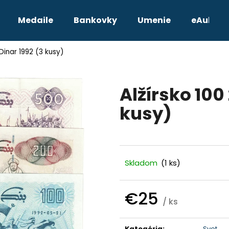
Medaile
Bankovky
Umenie
eAukcie
Dinar 1992 (3 kusy)
Čo potrebujete nájsť?
Alžírsko 100
HĽADAŤ
kusy)
Odporúčame
Skladom
(1 ks)
€25
/ ks
Jednotková
TETRADRACHMA PTOLEMAIOS VI.
JOZEF II. 3 GRA
cena:
Kategória
:
Svet